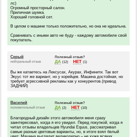
лс)
Огромный просторный салон.
Приличная шумка.
Хороший головной сет.
В целом о машине только положительно, но она не идеальна.
Сравнивать с иными авто не буду - каждому автомобиле свой
покупатель.
Серый
Полезный отзыв?
ДА
НЕТ
нейтральный отзыв
(12)
(1)
Вы же катаетесь на Лексусах, Акурах, Инфинити. Так вот
Экуус тот же вариант, но у корейцев. Машина достойная, но
требует агрессивной рекламы как у конкурентов.(привод
ЗАДНИЙ)
Василий
Полезный отзыв?
ДА
НЕТ
положительный отзыв
(2)
(10)
Благородный дизайн этого автомобиля меня сразу
заинтересовал, когда я его увидел. Перед покупкой, когда я
читал отзывы владельцев Hyundai Equus, рассматривал
самые разные цветовые варианты, но, в итоге взял белый
цвет. Машина выглядит великолепно – не хуже всяких