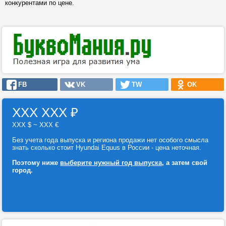
конкурентами по цене.
FB
VK
TW
OK
ХХХ ХХХ
₽
ХХХ $ ~ ХХХ €
Без учета года выпуска и региона продажи нет особого смысла
знать сколько стоит Hyundai Equus в России - цена неточная.
Поэтому ниже
выберите нужный год выпуска
, а затем свой
город.