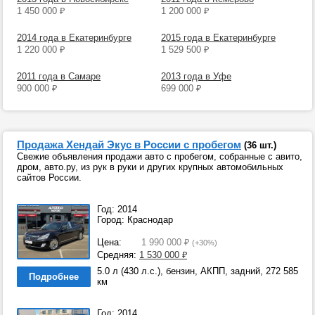
1 450 000
₽
1 200 000
₽
2014 года в Екатеринбурге
2015 года в Екатеринбурге
1 220 000
₽
1 529 500
₽
2011 года в Самаре
2013 года в Уфе
900 000
₽
699 000
₽
Продажа Хендай Экус в России с пробегом
(36 шт.)
Свежие объявления продажи авто с пробегом, собранные с авито,
дром, авто.ру, из рук в руки и других крупных автомобильных
сайтов России.
Год: 2014
Город: Краснодар
Цена:
1 990 000
₽
(+30%)
Средняя:
1 530 000
₽
5.0 л (430 л.с.), бензин, АКПП, задний, 272 585
Подробнее
км
Год: 2014