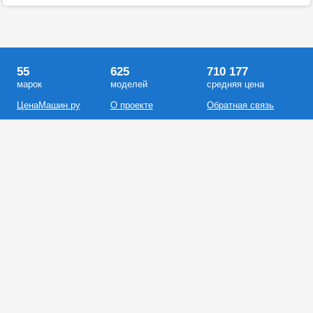
55
625
710 177
марок
моделей
средняя цена
ЦенаМашин.ру
О проекте
Обратная связь