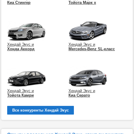
Киа Стингер
Тойота Марк х
Хендай Экус и
Хендай Экус и
Хонда Аккорд
Mercedes-Benz SL-класс
Хендай Экус и
Хендай Экус и
Тойота Камри
Киа Серато
Все конкуренты Хендай Экус