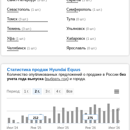
(0 шт.)
(1 шт.)
Севастополь
Симферополь
(1 шт.)
(1 шт.)
Томск
Тула
(3 шт.)
(0 шт.)
Тюмень
Ульяновск
(3 шт.)
(0 шт.)
Уфа
Хабаровск
(1 шт.)
(1 шт.)
Челябинск
Ярославль
(1 шт.)
(0 шт.)
Статистика продаж Hyundai Equus
Количество опубликованных предложений о продаже в России
без
учета года выпуска
(
выбрать год
) и города.
Период:
1 г.
2 г.
3 г.
4 г.
Все
25
212
275
0
Июл '24
Янв '25
Июл '25
Янв '26
Июл '26