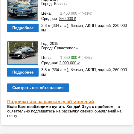
Город: Казань
Цена:
1 450 000
₽
(+71%)
Средняя:
850 000
₽
3.8 л (334 л.с.), бензин, АКПП, задний, 220 000
Подробнее
км
Год: 2015
Город: Севастополь
Цена:
1 250 000
₽
(-40%)
Средняя:
2 090 000
₽
3.8 л (334 л.с.), бензин, АКПП, задний, 260 000
Подробнее
км
Смотреть все объявления
Подписаться на рассылку объявлений
Если Вам необходимо купить Хендай Экус с пробегом
, то
обязательно подпишитесь на рассылку свежих объявлений на
почту.