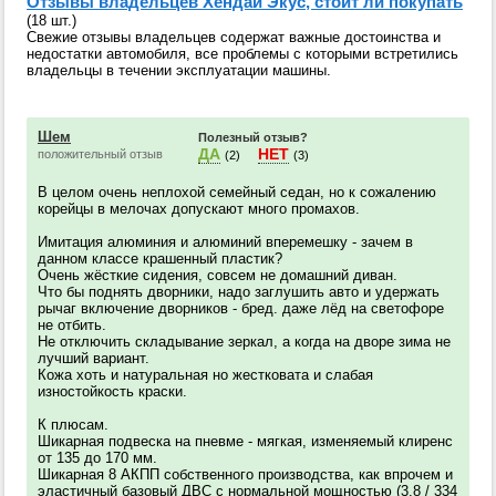
Отзывы владельцев Хендай Экус, стоит ли покупать
(18 шт.)
Свежие отзывы владельцев содержат важные достоинства и
недостатки автомобиля, все проблемы с которыми встретились
владельцы в течении эксплуатации машины.
Шем
Полезный отзыв?
ДА
НЕТ
положительный отзыв
(2)
(3)
В целом очень неплохой семейный седан, но к сожалению
корейцы в мелочах допускают много промахов.
Имитация алюминия и алюминий вперемешку - зачем в
данном классе крашенный пластик?
Очень жёсткие сидения, совсем не домашний диван.
Что бы поднять дворники, надо заглушить авто и удержать
рычаг включение дворников - бред. даже лёд на светофоре
не отбить.
Не отключить складывание зеркал, а когда на дворе зима не
лучший вариант.
Кожа хоть и натуральная но жестковата и слабая
изностойкость краски.
К плюсам.
Шикарная подвеска на пневме - мягкая, изменяемый клиренс
от 135 до 170 мм.
Шикарная 8 АКПП собственного производства, как впрочем и
эластичный базовый ДВС с нормальной мощностью (3.8 / 334