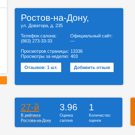
Ростов-на-Дону,
ул. Доватора, д. 235
Телефон салона:
Официальный сайт:
(863) 273-33-33
---
Просмотров страницы:
13336
Просмотры за неделю:
403
Отзывов: 1 шт.
Добавить отзыв
27-й
3.96
1
В рейтинге
Оценка
Количество
Ростова-на-Дону
салона
оценок