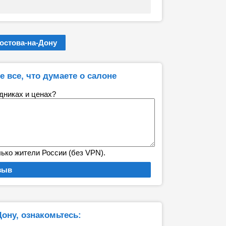
остова-на-Дону
е все, что думаете о салоне
удниках и ценах?
лько жители России (без VPN).
ону, ознакомьтесь: