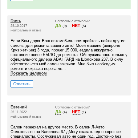
Гость
Согласны с отзывом?
ДА
НЕТ
28.10.2017
(9)
(5)
нейтральный отзыв
Если Вам дорог Ваш автомобиль постарайтесь найти другие
салоны для ремонта вашего авто! Моей машине (шевроле
Круз хетчбек) 3 года, пробег 15 000, ездила аккуратно,
состояние новое БЫЛО до ремонта. Обслуживалась только у
официального дилера АВАНГАРД на Шолохова 237. В силу
обстоятельств мой салон закрыли. Мне был необходим
ремонт и окраска порога ле...
Показать целиком
Ответить
Евгений
Согласны с отзывом?
ДА
НЕТ
26.11.2022
(4)
(1)
нейтральный отзыв
Салон переехал на другое место. В салон Л-Авто
Фольксваген на Вавилова 67 дМогу сказать одно хорошие
специалисты. Обслуживал авто не один год. Достойно без