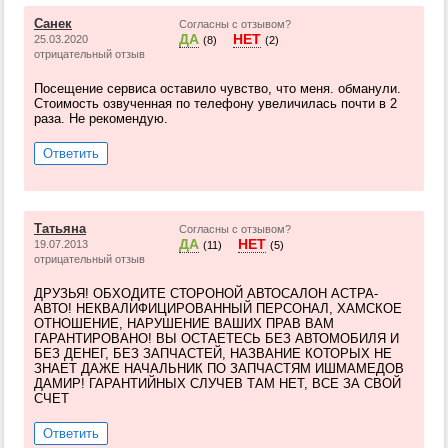
Санек
Согласны с отзывом?
ДА
НЕТ
25.03.2020
(8)
(2)
отрицательный отзыв
Посещение сервиса оставило чувство, что меня. обманули.
Стоимость озвученная по телефону увеличилась почти в 2
раза. Не рекомендую.
Ответить
Татьяна
Согласны с отзывом?
ДА
НЕТ
19.07.2013
(11)
(5)
отрицательный отзыв
ДРУЗЬЯ! ОБХОДИТЕ СТОРОНОЙ АВТОСАЛОН АСТРА-
АВТО! НЕКВАЛИФИЦИРОВАННЫЙ ПЕРСОНАЛ, ХАМСКОЕ
ОТНОШЕНИЕ, НАРУШЕНИЕ ВАШИХ ПРАВ ВАМ
ГАРАНТИРОВАНО! ВЫ ОСТАЕТЕСЬ БЕЗ АВТОМОБИЛЯ И
БЕЗ ДЕНЕГ, БЕЗ ЗАПЧАСТЕЙ, НАЗВАНИЕ КОТОРЫХ НЕ
ЗНАЕТ ДАЖЕ НАЧАЛЬНИК ПО ЗАПЧАСТЯМ ИШМАМЕДОВ
ДАМИР! ГАРАНТИЙНЫХ СЛУЧЕВ ТАМ НЕТ, ВСЕ ЗА СВОЙ
СЧЕТ
Ответить