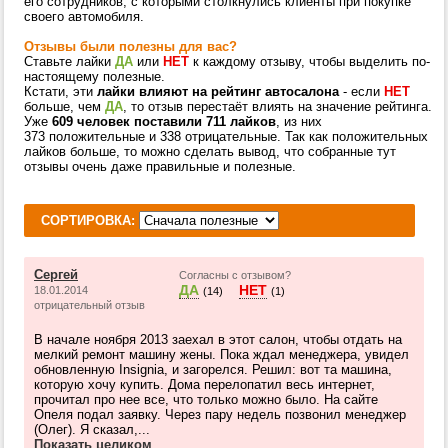
его сотрудников, с которыми столкнулись клиенты при покупке
своего автомобиля.
Отзывы были полезны для вас?
Ставьте лайки
ДА
или
НЕТ
к каждому отзыву, чтобы выделить по-
настоящему полезные.
Кстати, эти
лайки влияют на рейтинг автосалона
- если
НЕТ
больше, чем
ДА
, то отзыв перестаёт влиять на значение рейтинга.
Уже
609 человек поставили 711 лайков
, из них
373 положительные и 338 отрицательные. Так как положительных
лайков больше, то можно сделать вывод, что собранные тут
отзывы очень даже правильные и полезные.
СОРТИРОВКА:
Сергей
Согласны с отзывом?
ДА
НЕТ
18.01.2014
(14)
(1)
отрицательный отзыв
В начале ноября 2013 заехал в этот салон, чтобы отдать на
мелкий ремонт машину жены. Пока ждал менеджера, увидел
обновленную Insignia, и загорелся. Решил: вот та машина,
которую хочу купить. Дома перелопатил весь интернет,
прочитал про нее все, что только можно было. На сайте
Опеля подал заявку. Через пару недель позвонил менеджер
(Олег). Я сказал,...
Показать целиком