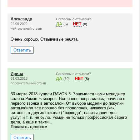
Александр
Согласны с отзывом?
ДА
НЕТ
22.09.2022
(5)
(0)
нейтральный отзыв
Очень хорошо. Отзывчивые ребята.
Ответить
Ирина
Согласны с отзывом?
ДА
НЕТ
31.03.2018
(10)
(5)
положительный отзыв
30 марта 2018 купили RAVON 3. Занимался нами менеджер
салона Роман Елизаров. Все очень понравилось, начиная с
первого звонка в автосалон. От выбора модели до покупки
автомобиля все прошло без проволочек, никакого (как
читаешь в других отзывах) "развода", навязывания доп.
услуг и т. п. не было. Роман не только профессионал своего
дела, а еще и такти...
Показать целиком
Ответить