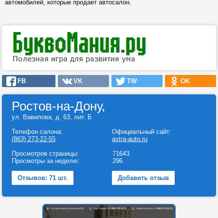
автомобилей, которые продает автосалон.
FB
VK
TW
OK
Ростов-на-Дону,
ул. Вавилова, д. 63, лит. Б
Телефон салона:
Официальный сайт:
(863) 273-22-55
astra-auto.ru
Просмотров страницы:
71643
Просмотры за неделю:
296
Отзывов: 71 шт.
Добавить отзыв