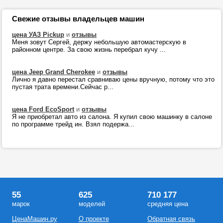
Свежие отзывы владельцев машин
цена УАЗ Pickup
и
отзывы
Меня зовут Сергей, держу небольшую автомастерскую в
районном центре. За свою жизнь перебрал кучу ...
цена Jeep Grand Cherokee
и
отзывы
Лично я давно перестал сравниваю цены вручную, потому что это
пустая трата времени.Сейчас р...
цена Ford EcoSport
и
отзывы
Я не приобретал авто из салона. Я купил свою машинку в салоне
по программе трейд ин. Взял подержа...
55
625
710 177
марок
моделей
средняя цена
ЦенаМашин.ру
О проекте
Обратная связь