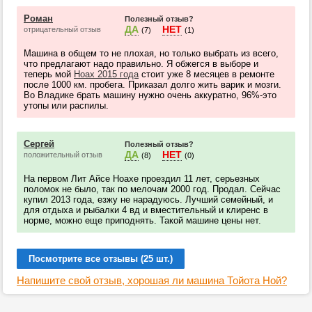
Роман
Полезный отзыв?
ДА
НЕТ
отрицательный отзыв
(7)
(1)
Машина в общем то не плохая, но только выбрать из всего,
что предлагают надо правильно. Я обжегся в выборе и
теперь мой
Ноах 2015 года
стоит уже 8 месяцев в ремонте
после 1000 км. пробега. Приказал долго жить варик и мозги.
Во Владике брать машину нужно очень аккуратно, 96%-это
утопы или распилы.
Сергей
Полезный отзыв?
ДА
НЕТ
положительный отзыв
(8)
(0)
На первом Лит Айсе Ноахе проездил 11 лет, серьезных
поломок не было, так по мелочам 2000 год. Продал. Сейчас
купил 2013 года, езжу не нарадуюсь. Лучший семейный, и
для отдыха и рыбалки 4 вд и вместительный и клиренс в
норме, можно еще приподнять. Такой машине цены нет.
Посмотрите все отзывы (25 шт.)
Напишите свой отзыв, хорошая ли машина Тойота Ной?