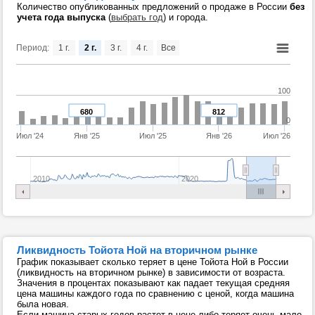
Количество опубликованных предложений о продаже в России
без
учета года выпуска
(
выбрать год
) и города.
Период:
1 г.
2 г.
3 г.
4 г.
Все
100
680
812
0
Июл '24
Янв '25
Июл '25
Янв '26
Июл '26
2010
2020
Ликвидность Тойота Ной на вторичном рынке
График показывает сколько теряет в цене Тойота Ной в России
(ликвидность на вторичном рынке) в зависимости от возраста.
Значения в процентах показывают как падает текущая средняя
цена машины каждого года по сравнению с ценой, когда машина
была новая.
Если машина старых годов растет в цене либо теряет очень мало,