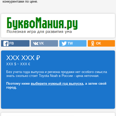
конкурентами по цене.
FB
VK
TW
OK
ХХХ ХХХ
₽
ХХХ $ ~ ХХХ €
Без учета года выпуска и региона продажи нет особого смысла
знать сколько стоит Toyota Noah в России - цена неточная.
Поэтому ниже
выберите нужный год выпуска
, а затем свой
город.