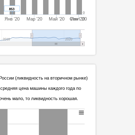
853
0
Янв '20
Мар '20
Май '20
Сен '20
Июл '20
2018
2020
 России (ликвидность на вторичном рынке)
 средняя цена машины каждого года по
очень мало, то ликвидность хорошая.