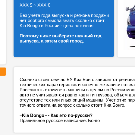
ХХХ $ ~ ХХХ €
Без учета года выпуска и региона продажи
нет особого смысла знать сколько стоит
Kia Bongo в России - цена неточная.
Поэтому ниже
выберите нужный год
выпуска
, а затем свой город.
Сколько стоит сейчас БУ Киа Бонго зависит от регион
технических характеристик и конечно же зависит от ж
Рассчитать стоимость машины в целом по России можн
авто не учитываются равно как и тип кузова, объем дв
отсутствие тех или иных опций машины. Учет этих п
точного ответа на вопрос сколько стоит Киа Бонго.
«Kia Bongo» - Как это по-русски?
Правильное русское написание: Бонго