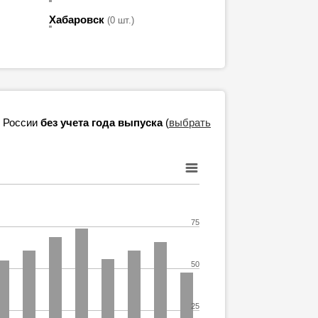
Хабаровск
(0 шт.)
в России
без учета года выпуска
(
выбрать
75
50
25