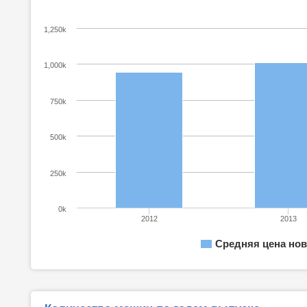
1,250k
1,000k
750k
500k
250k
0k
2012
2013
Средняя цена нов