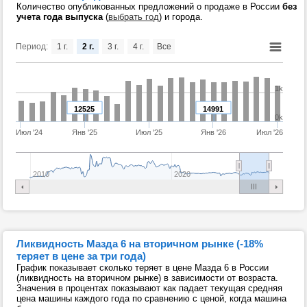
Количество опубликованных предложений о продаже в России
без
учета года выпуска
(
выбрать год
) и города.
Период:
1 г.
2 г.
3 г.
4 г.
Все
1k
12525
14991
0k
Июл '24
Янв '25
Июл '25
Янв '26
Июл '26
2010
2020
Ликвидность Мазда 6 на вторичном рынке (-18%
теряет в цене за три года)
График показывает сколько теряет в цене Мазда 6 в России
(ликвидность на вторичном рынке) в зависимости от возраста.
Значения в процентах показывают как падает текущая средняя
цена машины каждого года по сравнению с ценой, когда машина