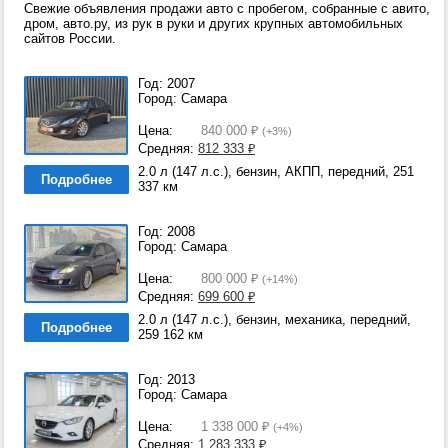
Свежие объявления продажи авто с пробегом, собранные с авито,
дром, авто.ру, из рук в руки и других крупных автомобильных
сайтов России.
Год: 2007
Город: Самара
Цена:
840 000
₽
(+3%)
Средняя:
812 333
₽
2.0 л (147 л.с.), бензин, АКПП, передний, 251
Подробнее
337 км
Год: 2008
Город: Самара
Цена:
800 000
₽
(+14%)
Средняя:
699 600
₽
2.0 л (147 л.с.), бензин, механика, передний,
Подробнее
259 162 км
Год: 2013
Город: Самара
Цена:
1 338 000
₽
(+4%)
Средняя:
1 283 333
₽