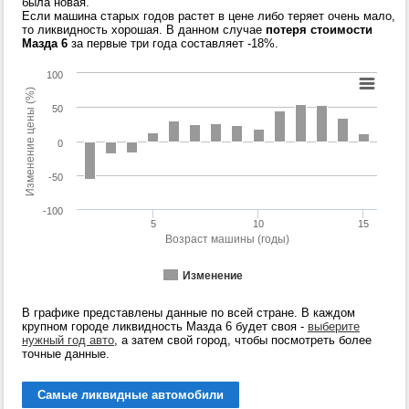
была новая.
Если машина старых годов растет в цене либо теряет очень мало,
то ликвидность хорошая. В данном случае
потеря стоимости
Мазда 6
за первые три года составляет -18%.
100
Изменение цены (%)
50
0
-50
-100
5
10
15
Возраст машины (годы)
Изменение
В графике представлены данные по всей стране. В каждом
крупном городе ликвидность Мазда 6 будет своя -
выберите
нужный год авто
, а затем свой город, чтобы посмотреть более
точные данные.
Самые ликвидные автомобили