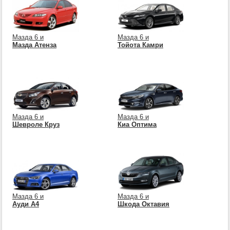
Мазда 6 и
Мазда 6 и
Мазда Атенза
Тойота Камри
Мазда 6 и
Мазда 6 и
Шевроле Круз
Киа Оптима
Мазда 6 и
Мазда 6 и
Ауди А4
Шкода Октавия