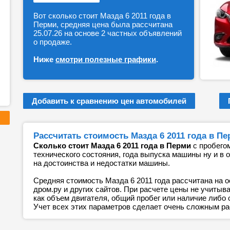
Вот сколько стоит Мазда 6 2011 года в
Перми, средняя цена была рассчитана
25.07.26 на основе 2 частных объявлений
о продаже.
Ниже
смотри полезные графики
.
Добавить к сравнению цен автомобилей
Рассчитать стоимость Мазда 6 2011 года в П
Сколько стоит Мазда 6 2011 года в Перми
с пробегом
технического состояния, года выпуска машины ну и в 
на достоинства и недостатки машины.
Средняя стоимость Мазда 6 2011 года рассчитана на о
дром.ру и других сайтов. При расчете цены не учитыв
как объем двигателя, общий пробег или наличие либо
Учет всех этих параметров сделает очень сложным ра