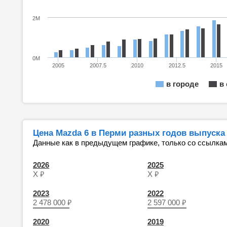
2M
0M
2005
2007.5
2010
2012.5
2015
в городе
в
Цена Mazda 6 в Перми разных годов выпуска
Данные как в предыдущем графике, только со ссылкам
2026
2025
₽
₽
Х
Х
2023
2022
₽
₽
2 478 000
2 597 000
2020
2019