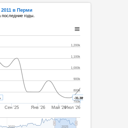
 2011 в Перми
 последние годы.
1,200k
1,100k
1,000k
900k
800k
%
-31.38%
700k
Сен '25
Янв '26
Май '26
Июл '26
2020
2025