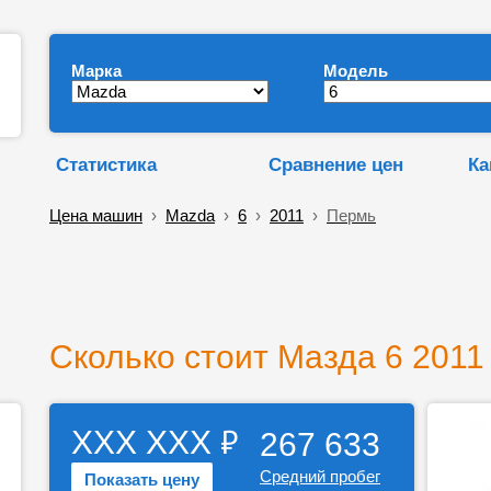
Марка
Модель
Статистика
Сравнение цен
Ка
Цена машин
›
Mazda
›
6
›
2011
›
Пермь
Сколько стоит Мазда 6 2011
₽
ХХХ ХХХ
267 633
Средний пробег
Показать цену