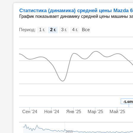
Статистика (динамика) средней цены Mazda 6
График показывает динамику средней цены машины за
Период:
1 г.
2 г.
3 г.
4 г.
Все
-5.44
Сен '24
Ноя '24
Янв '25
Мар '25
Май '25
2015