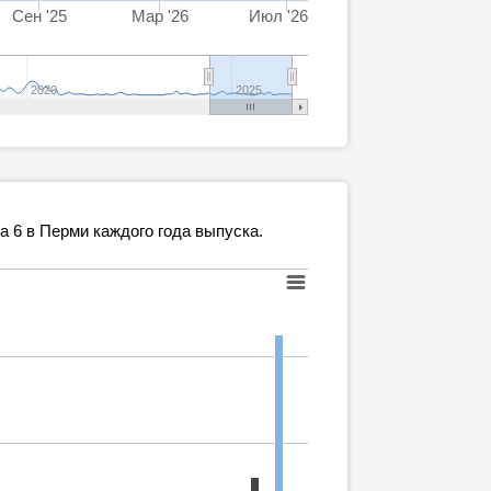
Сен '25
Мар '26
Июл '26
2020
2025
 6 в Перми каждого года выпуска.