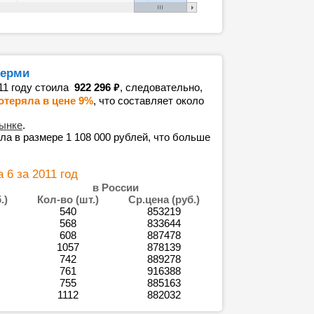
Перми
₽
11 году стоила
922 296
, следовательно,
отеряла в цене 9%
, что составляет около
рынке
.
ла в размере 1 108 000 рублей, что больше
6 за 2011 год
в России
.)
Кол-во (шт.)
Ср.цена (руб.)
540
853219
568
833644
608
887478
1057
878139
742
889278
761
916388
755
885163
1112
882032