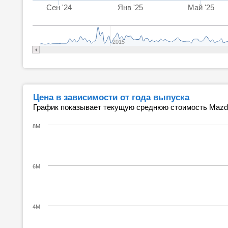
Сен '24
Янв '25
Май '25
2015
Цена в зависимости от года выпуска
График показывает текущую среднюю стоимость Mazda
8M
6M
4M