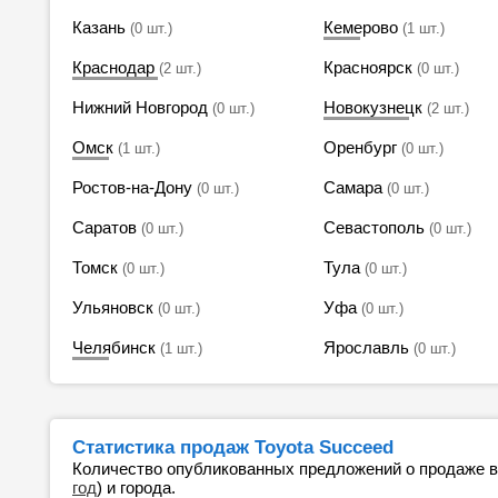
Казань
Кемерово
(0 шт.)
(1 шт.)
Краснодар
Красноярск
(2 шт.)
(0 шт.)
Нижний Новгород
Новокузнецк
(0 шт.)
(2 шт.)
Омск
Оренбург
(1 шт.)
(0 шт.)
Ростов-на-Дону
Самара
(0 шт.)
(0 шт.)
Саратов
Севастополь
(0 шт.)
(0 шт.)
Томск
Тула
(0 шт.)
(0 шт.)
Ульяновск
Уфа
(0 шт.)
(0 шт.)
Челябинск
Ярославль
(1 шт.)
(0 шт.)
Статистика продаж Toyota Succeed
Количество опубликованных предложений о продаже 
год
) и города.