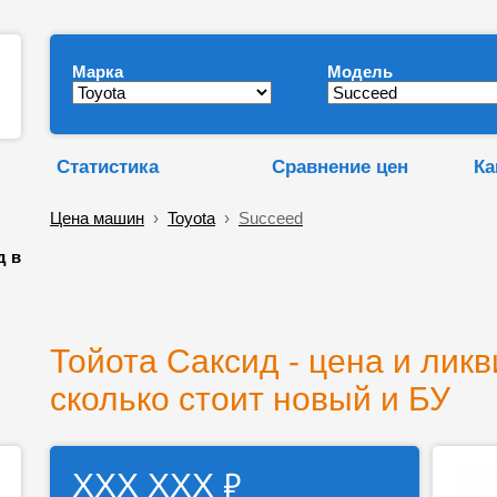
Марка
Модель
Статистика
Сравнение цен
Ка
Цена машин
›
Toyota
›
Succeed
д в
Тойота Саксид - цена и ликв
сколько стоит новый и БУ
₽
ХХХ ХХХ