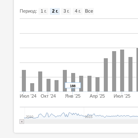
Период:
1 г.
2 г.
3 г.
4 г.
Все
188
Июл '24
Окт '24
Янв '25
Апр '25
Июл '25
2010
2015