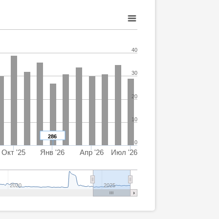
40
30
20
10
286
0
Окт '25
Янв '26
Апр '26
Июл '26
2020
2025