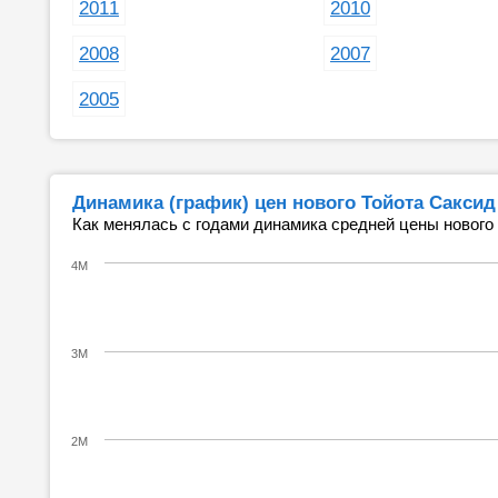
2011
2010
2008
2007
2005
Динамика (график) цен нового Тойота Саксид
Как менялась с годами динамика средней цены нового
4M
3M
2M