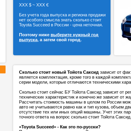
ХХХ $ ~ ХХХ €
Без учета года выпуска и региона продажи
нет особого смысла знать сколько стоит
Toyota Succeed в России - цена неточная.
Поэтому ниже
выберите нужный год
выпуска
, а затем свой город.
Сколько стоит новый Тойота Саксид
зависит от фак
является комплектация, кроме того в каждой компле
серии модели, которые отличаются техническими хара
Сколько стоит сейчас БУ Тойота Саксид зависит от ре
технических характеристик и конечно же зависит от ж
Рассчитать стоимость машины в целом по России можн
авто не учитываются равно как и тип кузова, объем дв
отсутствие тех или иных опций машины. Учет этих п
точного ответа на вопрос сколько стоит Тойота Саксид
«Toyota Succeed» - Как это по-русски?