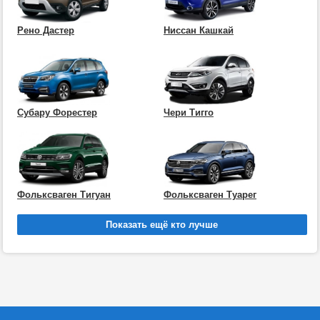
Рено Дастер
Ниссан Кашкай
Субару Форестер
Чери Тигго
Фольксваген Тигуан
Фольксваген Туарег