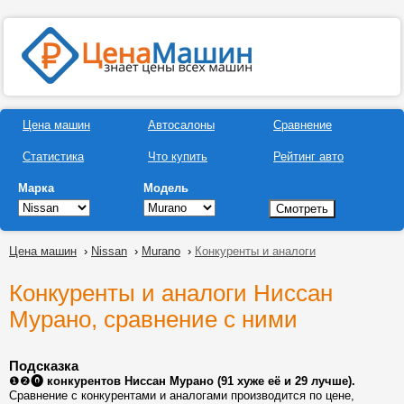
Цена машин
Автосалоны
Сравнение
Статистика
Что купить
Рейтинг авто
Марка
Модель
Цена машин
›
Nissan
›
Murano
›
Конкуренты и аналоги
Конкуренты и аналоги Ниссан
Мурано, сравнение с ними
Подсказка
❶❷⓿
конкурентов Ниссан Мурано (91 хуже её и 29 лучше).
Сравнение с конкурентами и аналогами производится по цене,