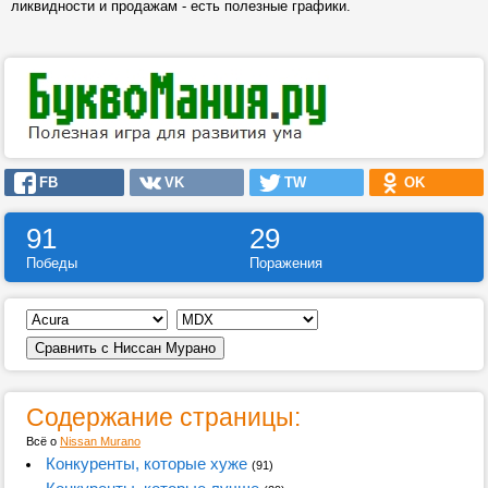
ликвидности и продажам - есть полезные графики.
FB
VK
TW
OK
91
29
Победы
Поражения
Содержание страницы:
Всё о
Nissan Murano
Конкуренты, которые хуже
(91)