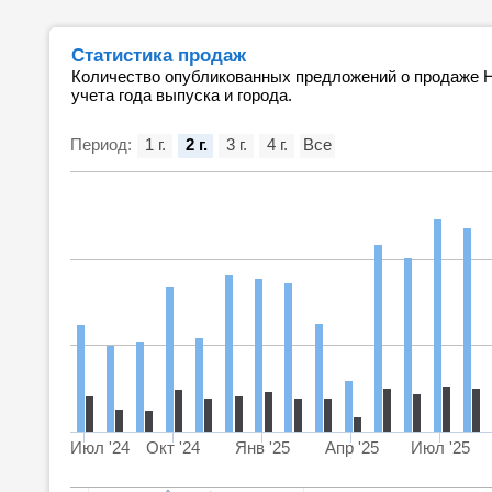
Статистика продаж
Количество опубликованных предложений о продаже Н
учета года выпуска и города.
Период:
1 г.
2 г.
3 г.
4 г.
Все
Июл '24
Окт '24
Янв '25
Апр '25
Июл '25