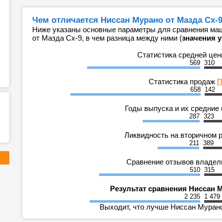
Чем отличается Ниссан Мурано от Мазда Сх-9
Ниже указаны основные параметры для сравнения маш
от Мазда Сх-9, в чем разница между ними (
значения 
Статистика средней це
569
310
Статистика продаж
П
658
142
Годы выпуска и их средние
287
323
Ликвидность на вторичном 
211
389
Сравнение отзывов владе
510
315
Результат сравнения Ниссан М
2 235
1 479
Выходит, что лучше Ниссан Мурано