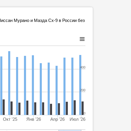
иссан Мурано и Мазда Сх-9 в России без
400
200
0
Окт '25
Янв '26
Апр '26
Июл '26