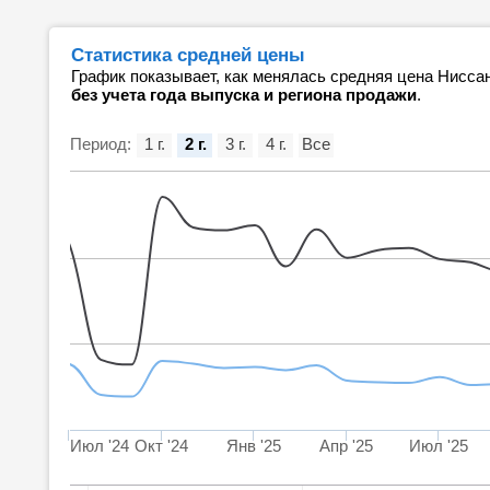
Статистика средней цены
График показывает, как менялась средняя цена Нисса
без учета года выпуска и региона продажи
.
Период:
1 г.
2 г.
3 г.
4 г.
Все
Июл '24
Окт '24
Янв '25
Апр '25
Июл '25