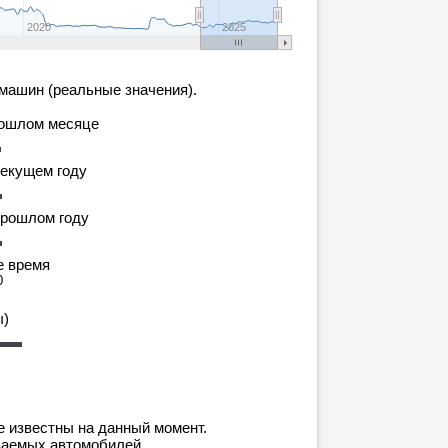
2020
2025
машин (реальные значения).
рошлом месяце
текущем году
прошлом году
е время
0
ы)
е известны на данный момент.
ваемых автомобилей.