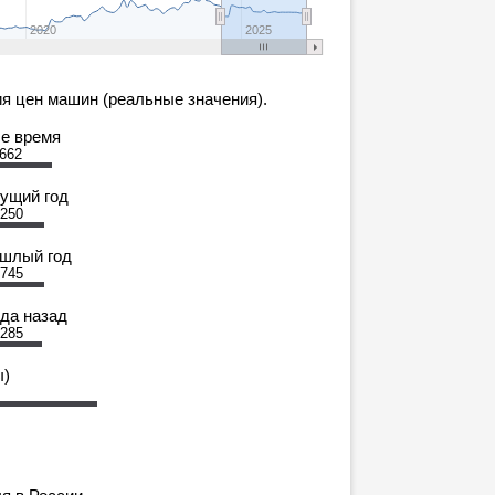
2020
2025
я цен машин (реальные значения).
се время
 662
кущий год
 250
ошлый год
 745
ода назад
 285
ы)