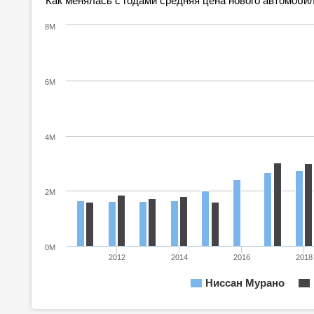
Как менялась с годами средняя цена нового автомобил
8M
6M
4M
2M
0M
2012
2014
2016
2018
Ниссан Мурано