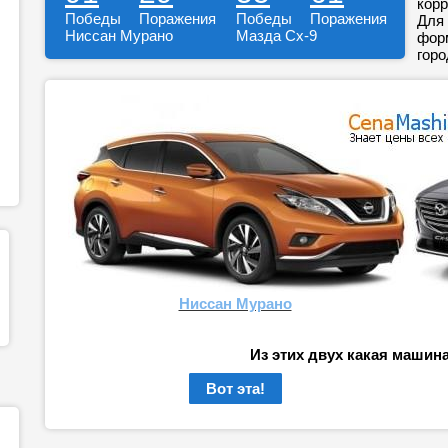
корр
Победы
Поражения
Победы
Поражения
Для 
Ниссан Мурано
Мазда Сх-9
форм
горо
Ниссан Мурано
Из этих двух какая машин
Вот эта!