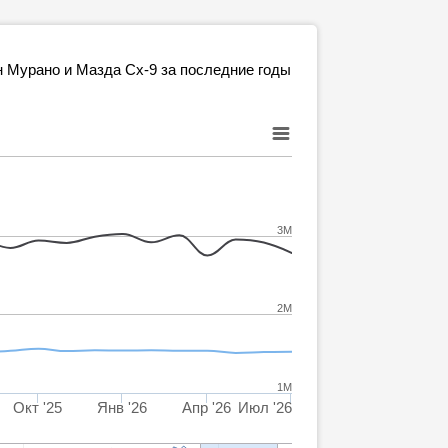
н Мурано и Мазда Сх-9 за последние годы
3M
2M
1M
Окт '25
Янв '26
Апр '26
Июл '26