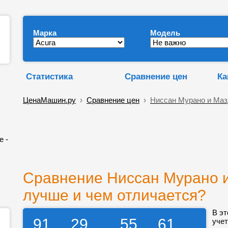
Марка
Модель
Статистика
Сравнение цен
Ка
ЦенаМашин.ру
›
Сравнение цен
›
Ниссан Мурано и Маз
е -
Сравнение Ниссан Мурано и
лучше и чем отличается?
В эт
91
29
55
61
учет