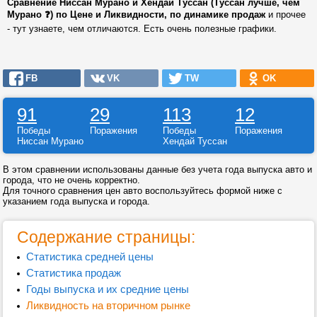
Сравнение Ниссан Мурано и Хендай Туссан (Туссан лучше, чем
Мурано ❓) по Цене и Ликвидности, по динамике продаж
и прочее
- тут узнаете, чем отличаются. Есть очень полезные графики.
FB
VK
TW
OK
91
29
113
12
Победы
Поражения
Победы
Поражения
Ниссан Мурано
Хендай Туссан
В этом сравнении использованы данные без учета года выпуска авто и
города, что не очень корректно.
Для точного сравнения цен авто воспользуйтесь формой ниже с
указанием года выпуска и города.
Содержание страницы:
Статистика средней цены
Статистика продаж
Годы выпуска и их средние цены
Ликвидность на вторичном рынке