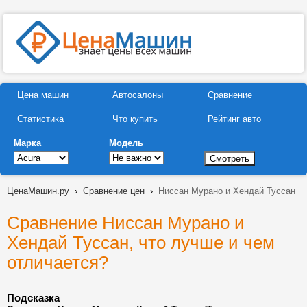
Цена машин
Автосалоны
Сравнение
Статистика
Что купить
Рейтинг авто
Марка
Модель
ЦенаМашин.ру
›
Сравнение цен
›
Ниссан Мурано и Хендай Туссан
Сравнение Ниссан Мурано и
Хендай Туссан, что лучше и чем
отличается?
Подсказка