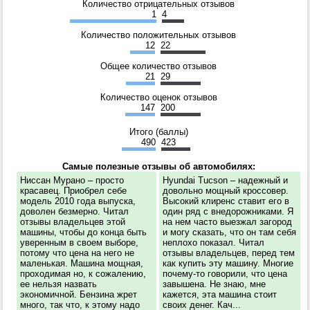
Количество отрицательных отзывов
1
4
Количество положительных отзывов
12
22
Общее количество отзывов
21
29
Количество оценок отзывов
147
200
Итого (баллы)
490
423
Самые полезные отзывы об автомобилях:
Ниссан Мурано – просто
Hyundai Tucson – надежный и
красавец. Приобрел себе
довольно мощный кроссовер.
модель 2010 года выпуска,
Высокий клиренс ставит его в
доволен безмерно. Читал
один ряд с внедорожниками. Я
отзывы владельцев этой
на нем часто выезжал загород
машины, чтобы до конца быть
и могу сказать, что он там себя
уверенным в своем выборе,
неплохо показал. Читал
потому что цена на него не
отзывы владельцев, перед тем
маленькая. Машина мощная,
как купить эту машину. Многие
проходимая но, к сожалению,
почему-то говорили, что цена
ее нельзя назвать
завышена. Не знаю, мне
экономичной. Бензина жрет
кажется, эта машина стоит
много, так что, к этому надо
своих денег. Кач...