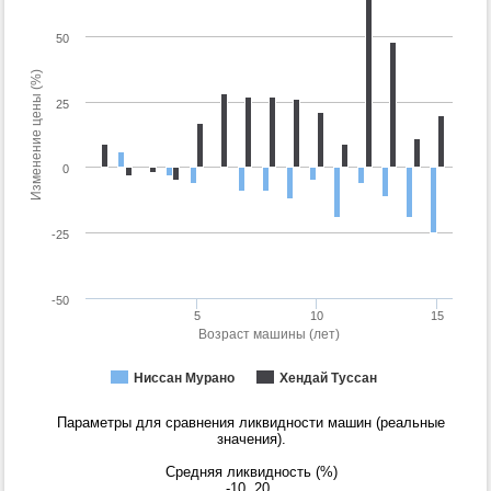
50
Изменение цены (%)
25
0
-25
-50
5
10
15
Возраст машины (лет)
Ниссан Мурано
Хендай Туссан
Параметры для сравнения ликвидности машин (реальные
значения).
Средняя ликвидность (%)
-10
20