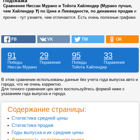
Подсказка
Сравнение Ниссан Мурано и Тойота Хайлендер (Мурано лучше,
чем Хайлендер ❓) по Цене и Ликвидности, по динамике продаж
и
прочее - тут узнаете, чем отличаются. Есть очень полезные графики.
FB
VK
TW
OK
91
29
95
33
Победы
Поражения
Победы
Поражения
Ниссан Мурано
Тойота Хайлендер
В этом сравнении использованы данные без учета года выпуска авто и
города, что не очень корректно.
Для точного сравнения цен авто воспользуйтесь формой ниже с
указанием года выпуска и города.
Содержание страницы:
Статистика средней цены
Статистика продаж
Годы выпуска и их средние цены
Ликвидность на вторичном рынке