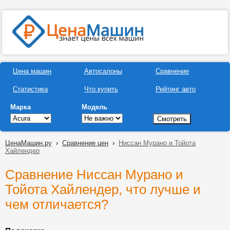
Цена машин
Автосалоны
Сравнение
Статистика
Что купить
Рейтинг авто
Марка
Модель
ЦенаМашин.ру
›
Сравнение цен
›
Ниссан Мурано и Тойота
Хайлендер
Сравнение Ниссан Мурано и
Тойота Хайлендер, что лучше и
чем отличается?