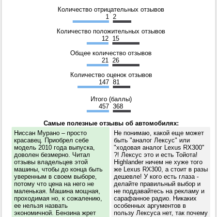
Количество отрицательных отзывов
1
2
Количество положительных отзывов
12
15
Общее количество отзывов
21
26
Количество оценок отзывов
147
81
Итого (баллы)
457
368
Самые полезные отзывы об автомобилях:
Ниссан Мурано – просто
Не понимаю, какой еще может
красавец. Приобрел себе
быть "аналог Лексус" или
модель 2010 года выпуска,
"ходовая аналог Lexus RX300"
доволен безмерно. Читал
?! Лексус это и есть Тойота!
отзывы владельцев этой
Highlander ничем не хуже того
машины, чтобы до конца быть
же Lexus RX300, а стоит в разы
уверенным в своем выборе,
дешевле! У кого есть глаза -
потому что цена на него не
делайте правильный выбор и
маленькая. Машина мощная,
не поддавайтесь на рекламу и
проходимая но, к сожалению,
сарафанное радио. Никаких
ее нельзя назвать
особенных аргументов в
экономичной. Бензина жрет
пользу Лексуса нет, так почему