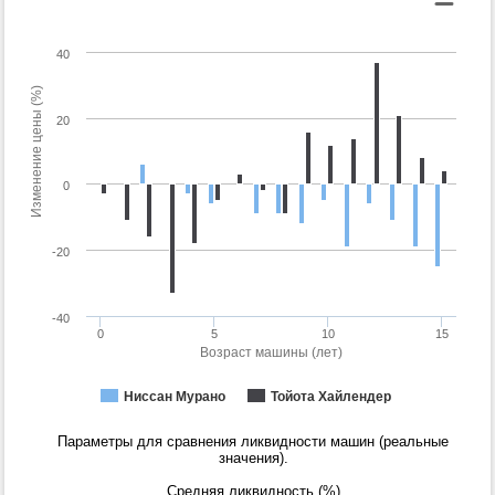
40
Изменение цены (%)
20
0
-20
-40
0
5
10
15
Возраст машины (лет)
Ниссан Мурано
Тойота Хайлендер
Параметры для сравнения ликвидности машин (реальные
значения).
Средняя ликвидность (%)