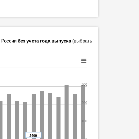
в России
без учета года выпуска
(
выбрать
300
200
100
2409