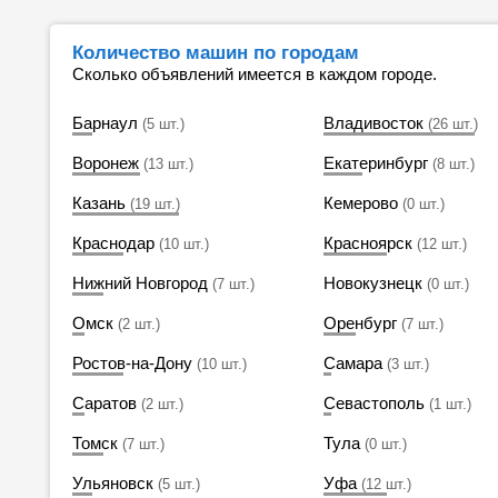
Количество машин по городам
Сколько объявлений имеется в каждом городе.
Барнаул
Владивосток
(5 шт.)
(26 шт.)
Воронеж
Екатеринбург
(13 шт.)
(8 шт.)
Казань
Кемерово
(19 шт.)
(0 шт.)
Краснодар
Красноярск
(10 шт.)
(12 шт.)
Нижний Новгород
Новокузнецк
(7 шт.)
(0 шт.)
Омск
Оренбург
(2 шт.)
(7 шт.)
Ростов-на-Дону
Самара
(10 шт.)
(3 шт.)
Саратов
Севастополь
(2 шт.)
(1 шт.)
Томск
Тула
(7 шт.)
(0 шт.)
Ульяновск
Уфа
(5 шт.)
(12 шт.)