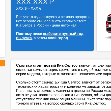
₽
ХХХ ХХХ
ХХХ $ ~ ХХХ €
Без учета года выпуска и региона продажи
нет особого смысла знать сколько стоит
Kia Seltos в России - цена неточная.
Поэтому ниже
выберите нужный год
выпуска
, а затем свой город.
Сколько стоит новый Киа Селтос
зависит от фактор
является комплектация, кроме того в каждой компле
серии модели, которые отличаются техническими хара
Сколько стоит сейчас БУ Киа Селтос зависит от регио
технических характеристик и конечно же зависит от ж
Рассчитать стоимость машины в целом по России можн
авто не учитываются равно как и тип кузова, объем дв
отсутствие тех или иных опций машины. Учет этих п
точного ответа на вопрос сколько стоит Киа Селтос.