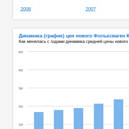
2008
2007
Динамика (график) цен нового Фольксваген 
Как менялась с годами динамика средней цены нового
5M
4M
3M
2M
1M