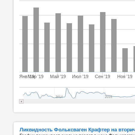
Янв '19
Мар '19
Май '19
Июл '19
Сен '19
Ноя '19
2014
2016
Ликвидность Фольксваген Крафтер на втори