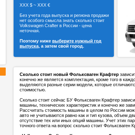
ХХХ $ ~ ХХХ €
Без учета года выпуска и региона продажи
нет особого смысла знать сколько стоит
Volkswagen Crafter в России - цена
неточная.
Поэтому ниже
выберите нужный год
выпуска
, а затем свой город.
Сколько стоит новый Фольксваген Крафтер
зависит
конечно же является комплектация, кроме того в каж
выделяются разные серии модели, которые отличаютс
стоимостью.
Сколько стоит сейчас БУ Фольксваген Крафтер зависит
машины, технических характеристик и конечно же зави
Рассчитать стоимость машины в целом по России можн
авто не учитываются равно как и тип кузова, объем дв
отсутствие тех или иных опций машины. Учет этих п
точного ответа на вопрос сколько стоит Фольксваген 