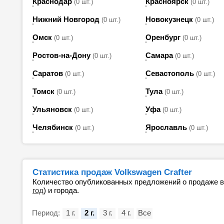
Краснодар
Красноярск
(0 шт.)
(0 шт.)
Нижний Новгород
Новокузнецк
(0 шт.)
(0 шт.)
Омск
Оренбург
(0 шт.)
(0 шт.)
Ростов-на-Дону
Самара
(0 шт.)
(0 шт.)
Саратов
Севастополь
(0 шт.)
(0 шт.)
Томск
Тула
(0 шт.)
(0 шт.)
Ульяновск
Уфа
(0 шт.)
(0 шт.)
Челябинск
Ярославль
(0 шт.)
(0 шт.)
Статистика продаж Volkswagen Crafter
Количество опубликованных предложений о продаже 
год
) и города.
Период:
1 г.
2 г.
3 г.
4 г.
Все