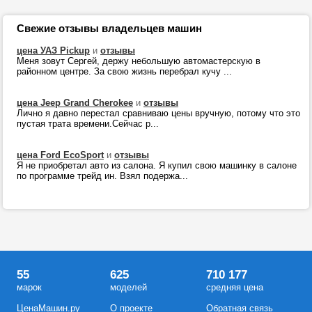
Свежие отзывы владельцев машин
цена УАЗ Pickup
и
отзывы
Меня зовут Сергей, держу небольшую автомастерскую в
районном центре. За свою жизнь перебрал кучу ...
цена Jeep Grand Cherokee
и
отзывы
Лично я давно перестал сравниваю цены вручную, потому что это
пустая трата времени.Сейчас р...
цена Ford EcoSport
и
отзывы
Я не приобретал авто из салона. Я купил свою машинку в салоне
по программе трейд ин. Взял подержа...
55
625
710 177
марок
моделей
средняя цена
ЦенаМашин.ру
О проекте
Обратная связь