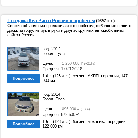
Продажа Киа Рио в России с пробегом
(2697 шт.)
Свежие объявления продажи авто с пробегом, собранные с авито,
дром, авто.ру, из рук в руки и других крупных автомобильных
сайтов России.
Год: 2017
Город: Тула
Цена:
1 250 000
₽
(+21%)
Средняя:
1 029 202
₽
1.6 л (123 л.с.), бензин, АКПП, передний, 147
Подробнее
000 км
Год: 2014
Город: Тула
Цена:
895 000
₽
(+3%)
Средняя:
872 500
₽
1.6 л (123 л.с.), бензин, механика, передний,
Подробнее
122 000 км