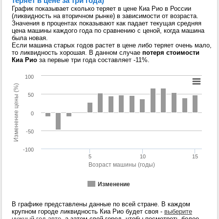
теряет в цене за три года)
График показывает сколько теряет в цене Киа Рио в России
(ликвидность на вторичном рынке) в зависимости от возраста.
Значения в процентах показывают как падает текущая средняя
цена машины каждого года по сравнению с ценой, когда машина
была новая.
Если машина старых годов растет в цене либо теряет очень мало,
то ликвидность хорошая. В данном случае
потеря стоимости
Киа Рио
за первые три года составляет -11%.
100
Изменение цены (%)
50
0
-50
-100
5
10
15
Возраст машины (годы)
Изменение
В графике представлены данные по всей стране. В каждом
крупном городе ликвидность Киа Рио будет своя -
выберите
нужный год авто
, а затем свой город, чтобы посмотреть более