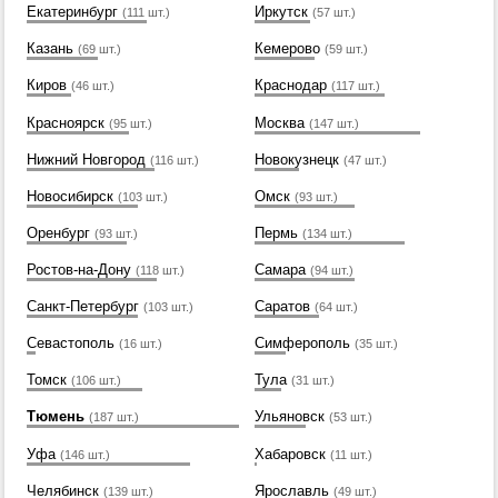
Екатеринбург
Иркутск
(111 шт.)
(57 шт.)
Казань
Кемерово
(69 шт.)
(59 шт.)
Киров
Краснодар
(46 шт.)
(117 шт.)
Красноярск
Москва
(95 шт.)
(147 шт.)
Нижний Новгород
Новокузнецк
(116 шт.)
(47 шт.)
Новосибирск
Омск
(103 шт.)
(93 шт.)
Оренбург
Пермь
(93 шт.)
(134 шт.)
Ростов-на-Дону
Самара
(118 шт.)
(94 шт.)
Санкт-Петербург
Саратов
(103 шт.)
(64 шт.)
Севастополь
Симферополь
(16 шт.)
(35 шт.)
Томск
Тула
(106 шт.)
(31 шт.)
Тюмень
Ульяновск
(187 шт.)
(53 шт.)
Уфа
Хабаровск
(146 шт.)
(11 шт.)
Челябинск
Ярославль
(139 шт.)
(49 шт.)