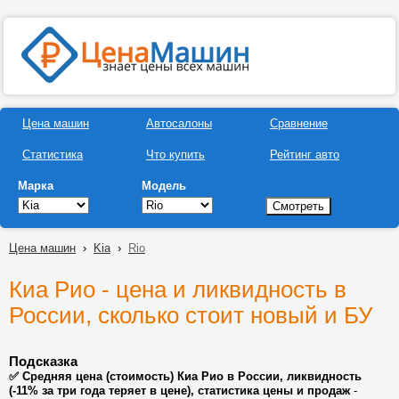
Цена машин
Автосалоны
Сравнение
Статистика
Что купить
Рейтинг авто
Марка
Модель
Цена машин
›
Kia
›
Rio
Киа Рио - цена и ликвидность в
России, сколько стоит новый и БУ
Подсказка
✅ Средняя цена (стоимость) Киа Рио в России, ликвидность
(-11% за три года теряет в цене), статистика цены и продаж
-