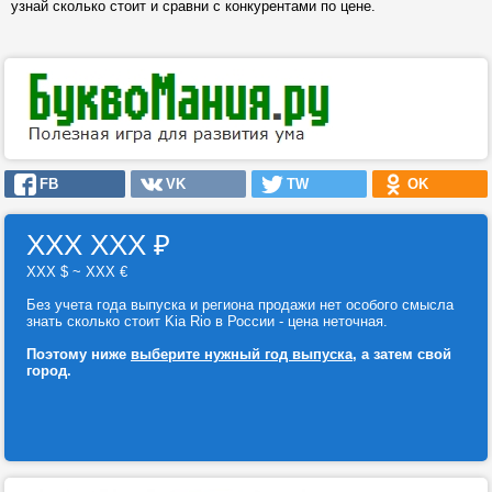
узнай сколько стоит и сравни с конкурентами по цене.
FB
VK
TW
OK
ХХХ ХХХ
₽
ХХХ $ ~ ХХХ €
Без учета года выпуска и региона продажи нет особого смысла
знать сколько стоит Kia Rio в России - цена неточная.
Поэтому ниже
выберите нужный год выпуска
, а затем свой
город.