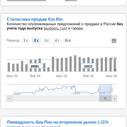
Статистика продаж Kia Rio
Количество опубликованных предложений о продаже в России
без
учета года выпуска
(
выбрать год
) и города.
Период:
1 г.
2 г.
3 г.
4 г.
Все
2.5k
28081
32013
0k
Июл '24
Янв '25
Июл '25
Янв '26
Июл '26
2010
2020
Ликвидность Киа Рио на вторичном рынке (-11%