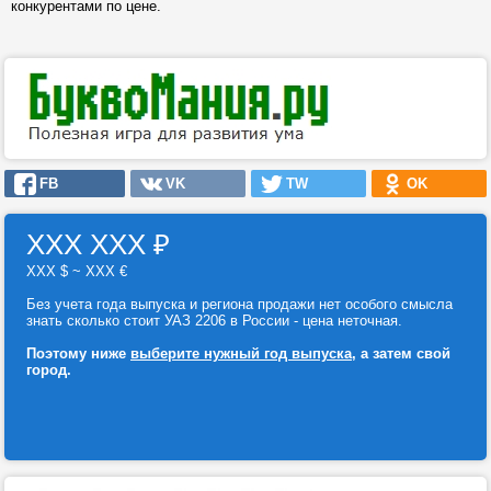
конкурентами по цене.
FB
VK
TW
OK
ХХХ ХХХ
₽
ХХХ $ ~ ХХХ €
Без учета года выпуска и региона продажи нет особого смысла
знать сколько стоит УАЗ 2206 в России - цена неточная.
Поэтому ниже
выберите нужный год выпуска
, а затем свой
город.