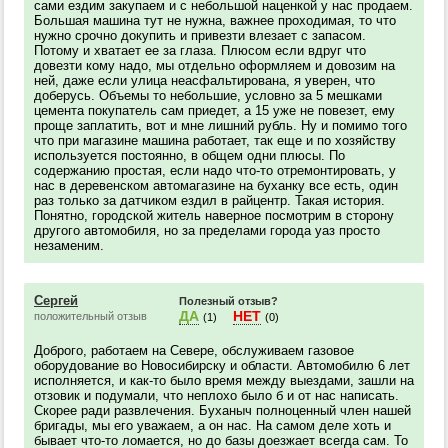
сами ездим закупаем и с небольшой наценкой у нас продаем.
Большая машина тут не нужна, важнее проходимая, то что
нужно срочно докупить и привезти влезает с запасом.
Потому и хватает ее за глаза. Плюсом если вдруг что
довезти кому надо, мы отдельно оформляем и довозим на
ней, даже если улица неасфальтирована, я уверен, что
доберусь. Объемы то небольшие, условно за 5 мешками
цемента покупатель сам приедет, а 15 уже не повезет, ему
проще заплатить, вот и мне лишний рубль. Ну и помимо того
что при магазине машина работает, так еще и по хозяйству
используется постоянно, в общем одни плюсы. По
содержанию простая, если надо что-то отремонтировать, у
нас в деревенском автомагазине на буханку все есть, один
раз только за датчиком ездил в райцентр. Такая история.
Понятно, городской житель наверное посмотрим в сторону
другого автомобиля, но за пределами города уаз просто
незаменим.
Сергей
Полезный отзыв?
ДА
НЕТ
положительный отзыв
(1)
(0)
Доброго, работаем на Севере, обслуживаем газовое
оборудование во Новосибирску и области. Автомобилю 6 лет
исполняется, и как-то было время между выездами, зашли на
отзовик и подумали, что неплохо было б и от нас написать.
Скорее ради развлечения. Буханыч полноценный член нашей
бригады, мы его уважаем, а он нас. На самом деле хоть и
бывает что-то ломается, но до базы доезжает всегда сам. То