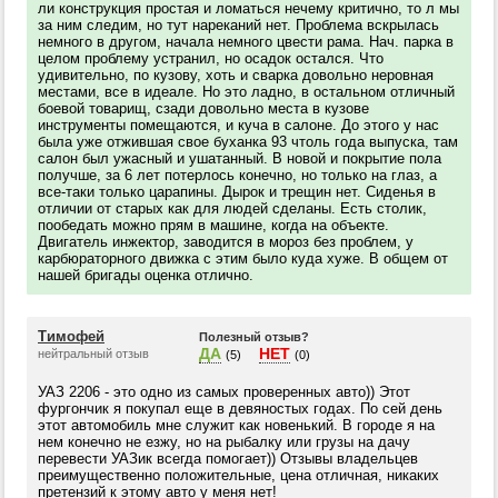
ли конструкция простая и ломаться нечему критично, то л мы
за ним следим, но тут нареканий нет. Проблема вскрылась
немного в другом, начала немного цвести рама. Нач. парка в
целом проблему устранил, но осадок остался. Что
удивительно, по кузову, хоть и сварка довольно неровная
местами, все в идеале. Но это ладно, в остальном отличный
боевой товарищ, сзади довольно места в кузове
инструменты помещаются, и куча в салоне. До этого у нас
была уже отжившая свое буханка 93 чтоль года выпуска, там
салон был ужасный и ушатанный. В новой и покрытие пола
получше, за 6 лет потерлось конечно, но только на глаз, а
все-таки только царапины. Дырок и трещин нет. Сиденья в
отличии от старых как для людей сделаны. Есть столик,
пообедать можно прям в машине, когда на объекте.
Двигатель инжектор, заводится в мороз без проблем, у
карбюраторного движка с этим было куда хуже. В общем от
нашей бригады оценка отлично.
Тимофей
Полезный отзыв?
ДА
НЕТ
нейтральный отзыв
(5)
(0)
УАЗ 2206 - это одно из самых проверенных авто)) Этот
фургончик я покупал еще в девяностых годах. По сей день
этот автомобиль мне служит как новенький. В городе я на
нем конечно не езжу, но на рыбалку или грузы на дачу
перевести УАЗик всегда помогает)) Отзывы владельцев
преимущественно положительные, цена отличная, никаких
претензий к этому авто у меня нет!