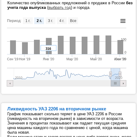
Количество опубликованных предложений о продаже в России
без
учета года выпуска
(
выбрать год
) и города.
Период:
1 г.
2 г.
3 г.
4 г.
Все
100
316
0
Сен '19
Ноя '19
Янв '20
Мар '20
Май '20
Июл '20
Сен '20
2010
2020
Ликвидность УАЗ 2206 на вторичном рынке
График показывает сколько теряет в цене УАЗ 2206 в России
(ликвидность на вторичном рынке) в зависимости от возраста.
Значения в процентах показывают как падает текущая средняя
цена машины каждого года по сравнению с ценой, когда машина
была новая.
Если машина старых годов растет в цене либо теряет очень мало,