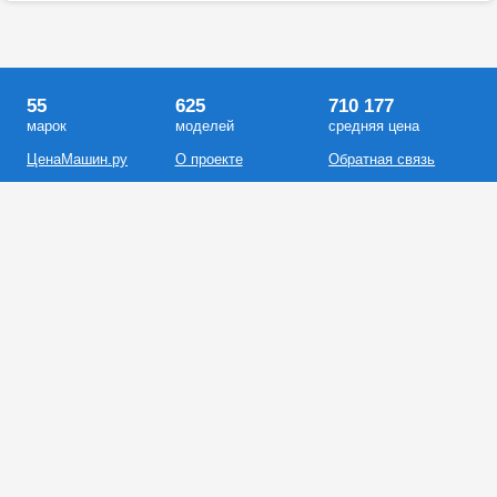
55
625
710 177
марок
моделей
средняя цена
ЦенаМашин.ру
О проекте
Обратная связь