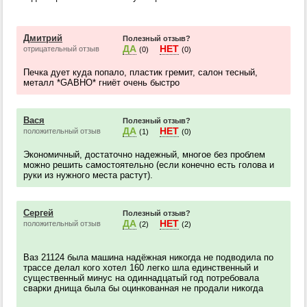
Дмитрий
Полезный отзыв?
ДА
НЕТ
отрицательный отзыв
(0)
(0)
Печка дует куда попало, пластик гремит, салон тесный,
металл *GАВНО* гниёт очень быстро
Вася
Полезный отзыв?
ДА
НЕТ
положительный отзыв
(1)
(0)
Экономичный, достаточно надежный, многое без проблем
можно решить самостоятельно (если конечно есть голова и
руки из нужного места растут).
Сергей
Полезный отзыв?
ДА
НЕТ
положительный отзыв
(2)
(2)
Ваз 21124 была машина надёжная никогда не подводила по
трассе делал кого хотел 160 легко шла единственный и
существенный минус на одиннадцатый год потребовала
сварки днища была бы оцинкованная не продали никогда