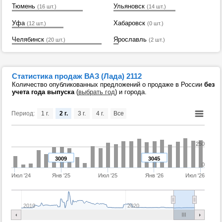
Тюмень
Ульяновск
(16 шт.)
(14 шт.)
Уфа
Хабаровск
(12 шт.)
(0 шт.)
Челябинск
Ярославль
(20 шт.)
(2 шт.)
Статистика продаж ВАЗ (Лада) 2112
Количество опубликованных предложений о продаже в России
без
учета года выпуска
(
выбрать год
) и города.
Период:
1 г.
2 г.
3 г.
4 г.
Все
250
3009
3045
0
Июл '24
Янв '25
Июл '25
Янв '26
Июл '26
2010
2020