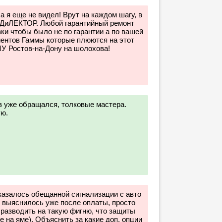
 я еще не видел! Врут на каждом шагу, в
 ДиЛЕКТОР. Любой гарантийный ремонт
ки чтобы было не по гарантии а по вашей
лиентов Гаммы которые плюются на этот
У Ростов-на-Дону на шолохова!
аз уже обращался, толковые мастера.
ую.
оказалось обещанной сигнализации с авто
е выяснилось уже после оплаты, просто
 разводить на такую фигню, что защиты
е на яме). Объяснить за какие доп. опции