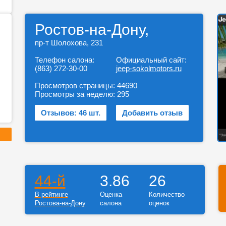
Ростов-на-Дону,
пр-т Шолохова, 231
Телефон салона:
Официальный сайт:
(863) 272-30-00
jeep-sokolmotors.ru
Просмотров страницы:
44690
Просмотры за неделю:
295
Отзывов: 46 шт.
Добавить отзыв
44-й
3.86
26
В рейтинге
Оценка
Количество
Ростова-на-Дону
салона
оценок