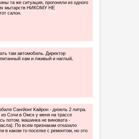
ы та же ситуация, прогоняли из одного
моих мытарств НИКОМУ НЕ
от салон.
ать там автомобиль. Директор
спитанный хам и лживый и наглый,
биля Сангйонг Кайрон - дизель 2 литра.
 из Сочи в Омск у меня на трассе
сь потом, машинка не виновата -
асла). По всем признакам отказало
 в каком то поселке с ремонтом, но это