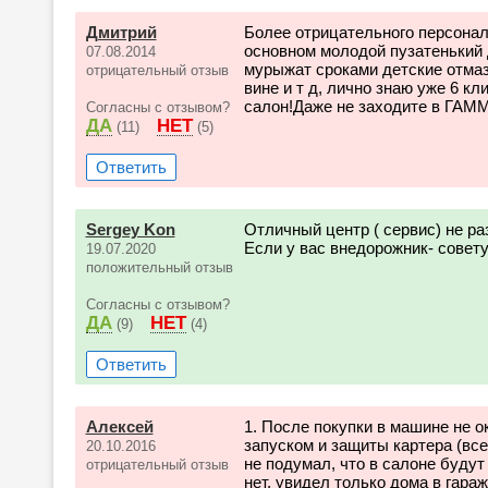
Дмитрий
Более отрицательного персонала
основном молодой пузатенький
07.08.2014
мурыжат сроками детские отмаз
отрицательный отзыв
вине и т д, лично знаю уже 6 к
салон!Даже не заходите в ГАММ
Согласны с отзывом?
ДА
НЕТ
(11)
(5)
Ответить
Sergey Kon
Отличный центр ( сервис) не р
Если у вас внедорожник- совет
19.07.2020
положительный отзыв
Согласны с отзывом?
ДА
НЕТ
(9)
(4)
Ответить
Алексей
1. После покупки в машине не 
запуском и защиты картера (вс
20.10.2016
не подумал, что в салоне будут
отрицательный отзыв
нет, увидел только дома в гараж