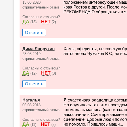
положением интересующей машин
13.06.2020
края Ростоа в другой. После 
отрицательный отзыв
РЕКОМЕНДУЮ обращаться в эт
Согласны с отзывом?
ДА
НЕТ
(13)
(2)
Ответить
Дима Лаврухин
Хамы, оферисты, не советую бр
автосалона Чумаков В С, не во
23.08.2019
отрицательный отзыв
Согласны с отзывом?
ДА
НЕТ
(12)
(3)
Ответить
Наталья
Я счастливая владелица автомо
Но случилось так, что проездом
06.08.2018
сломалась машина (как оказало
отрицательный отзыв
накосячили в Сочи при замене м
сцепление. Добрые люди помогли
Согласны с отзывом?
ДА
НЕТ
не помогло. Пришлось маши...
(11)
(3)