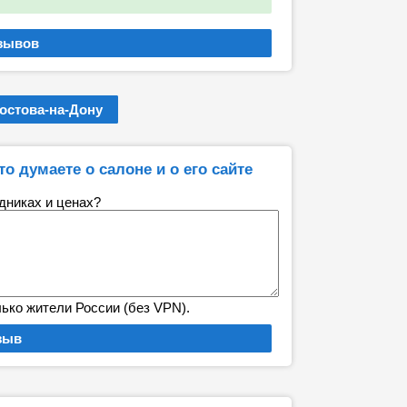
остова-на-Дону
то думаете о салоне и о его сайте
удниках и ценах?
лько жители России (без VPN).