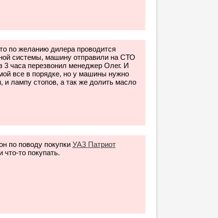
что по желанию дилера проводится
ной системы, машину отправили на СТО
з 3 часа перезвонил менеджер Олег. И
мой все в порядке, но у машины нужно
 и лампу стопов, а так же долить масло
он по поводу покупки
УАЗ Патриот
 что-то покупать.