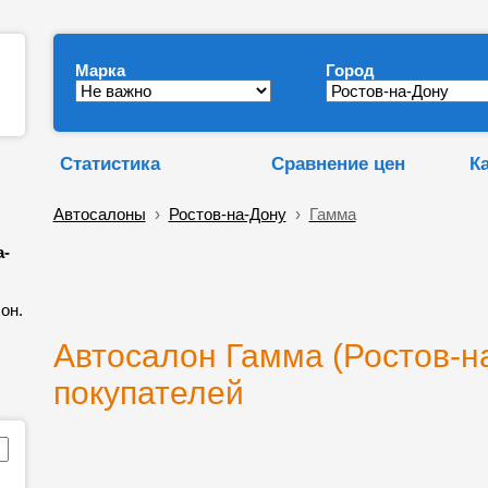
Марка
Город
Статистика
Сравнение цен
К
Автосалоны
›
Ростов-на-Дону
›
Гамма
а-
он.
Автосалон Гамма (Ростов-на
покупателей