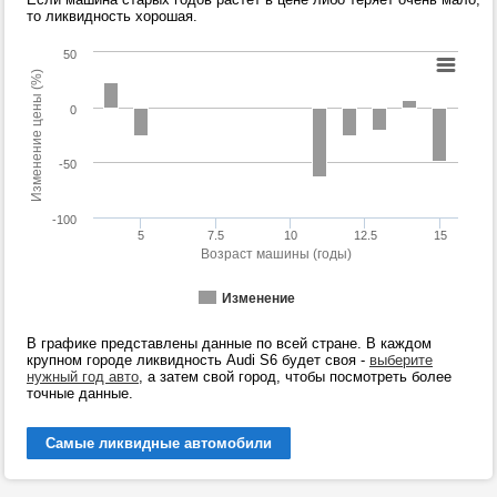
то ликвидность хорошая.
50
Изменение цены (%)
0
-50
-100
5
7.5
10
12.5
15
Возраст машины (годы)
Изменение
В графике представлены данные по всей стране. В каждом
крупном городе ликвидность Audi S6 будет своя -
выберите
нужный год авто
, а затем свой город, чтобы посмотреть более
точные данные.
Самые ликвидные автомобили