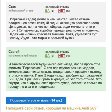
Стас
Полезный отзыв?
ДА
НЕТ
нейтральный отзыв
(1)
(5)
Потрясный седан) Долго о нем мечтал, читал отзывы
владельцев почти каждый год и наконец-то раскошелился)
Цена дикая, но, на что не пойдешь ради мечты, это того
стоит) Супер-мотор, коробка передач реагирует мгновенно.
Надежная и очень красивая машина. Хотя, удивлятся тут
нечему, Ауди - это марка с большой буквы.
Сергей
Полезный отзыв?
ДА
НЕТ
положительный отзыв
(7)
(4)
Я заинтересовался Ауди много лет назад, после просмотра
фильма "Перевозчик". С тех пор изучал разные модели,
комплектации, читал отзывы владельцев и пришел к выводу -
это моя машина. И вот 2 года назад приобрел долгожданный
S6 Седан. Пришлось брать в кредит, но это того стоило. Что
внутри, что снаружи, авто просто супер, летает не только по
городу, но и за его пределами.
Посмотрите все отзывы (14 шт.)
Напишите свой отзыв, хорошая ли машина Audi S6?