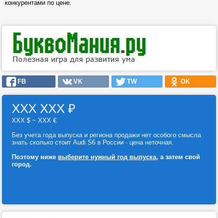
конкурентами по цене.
FB
VK
TW
OK
ХХХ ХХХ
₽
ХХХ $ ~ ХХХ €
Без учета года выпуска и региона продажи нет особого смысла
знать сколько стоит Audi S6 в России - цена неточная.
Поэтому ниже
выберите нужный год выпуска
, а затем свой
город.