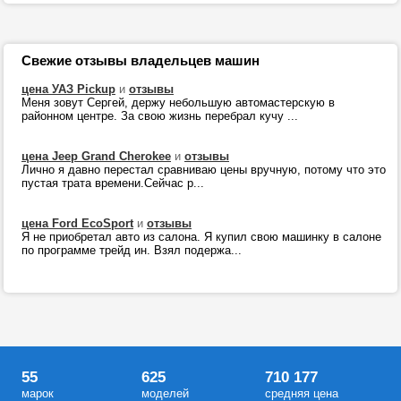
Свежие отзывы владельцев машин
цена УАЗ Pickup
и
отзывы
Меня зовут Сергей, держу небольшую автомастерскую в
районном центре. За свою жизнь перебрал кучу ...
цена Jeep Grand Cherokee
и
отзывы
Лично я давно перестал сравниваю цены вручную, потому что это
пустая трата времени.Сейчас р...
цена Ford EcoSport
и
отзывы
Я не приобретал авто из салона. Я купил свою машинку в салоне
по программе трейд ин. Взял подержа...
55
625
710 177
марок
моделей
средняя цена