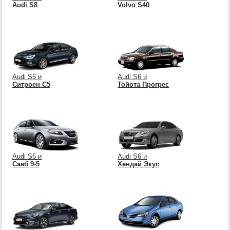
Audi S8
Volvo S40
Audi S6 и
Audi S6 и
Ситроен С5
Тойота Прогрес
Audi S6 и
Audi S6 и
Сааб 9-5
Хендай Экус