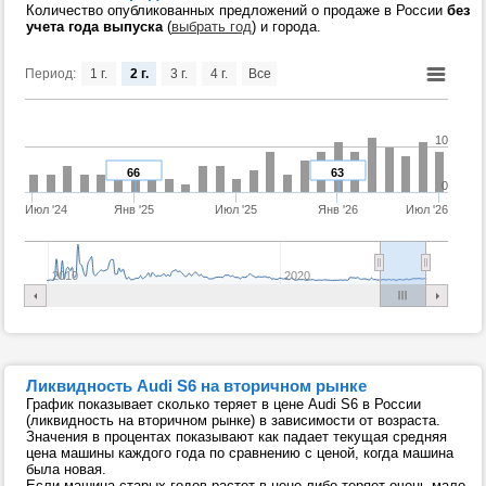
Количество опубликованных предложений о продаже в России
без
учета года выпуска
(
выбрать год
) и города.
Период:
1 г.
2 г.
3 г.
4 г.
Все
10
66
63
0
Июл '24
Янв '25
Июл '25
Янв '26
Июл '26
2010
2020
Ликвидность Audi S6 на вторичном рынке
График показывает сколько теряет в цене Audi S6 в России
(ликвидность на вторичном рынке) в зависимости от возраста.
Значения в процентах показывают как падает текущая средняя
цена машины каждого года по сравнению с ценой, когда машина
была новая.
Если машина старых годов растет в цене либо теряет очень мало,