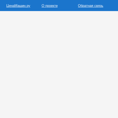
ЦенаМашин.ру
О проекте
Обратная связь