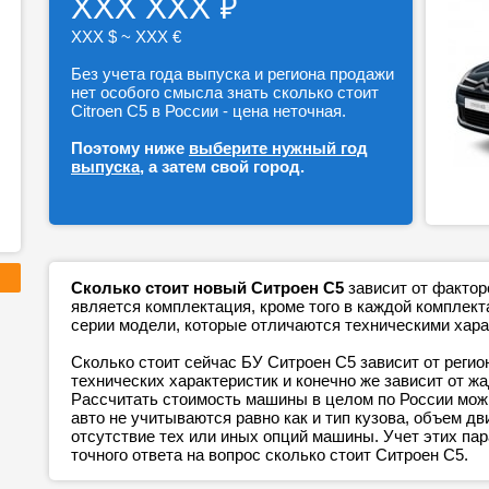
₽
ХХХ ХХХ
ХХХ $ ~ ХХХ €
Без учета года выпуска и региона продажи
нет особого смысла знать сколько стоит
Citroen C5 в России - цена неточная.
Поэтому ниже
выберите нужный год
выпуска
, а затем свой город.
Сколько стоит новый Ситроен С5
зависит от фактор
является комплектация, кроме того в каждой компле
серии модели, которые отличаются техническими хара
Сколько стоит сейчас БУ Ситроен С5 зависит от регио
технических характеристик и конечно же зависит от ж
Рассчитать стоимость машины в целом по России можн
авто не учитываются равно как и тип кузова, объем дв
отсутствие тех или иных опций машины. Учет этих п
точного ответа на вопрос сколько стоит Ситроен С5.