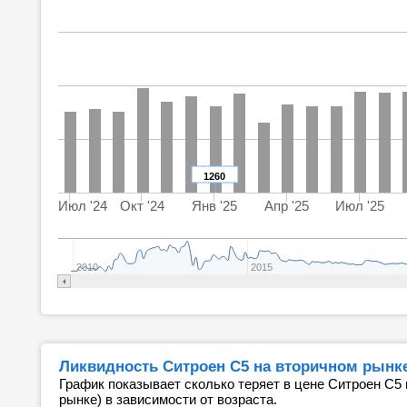
1260
Июл '24
Окт '24
Янв '25
Апр '25
Июл '25
2010
2015
Ликвидность Ситроен С5 на вторичном рынке (
График показывает сколько теряет в цене Ситроен С5 
рынке) в зависимости от возраста.