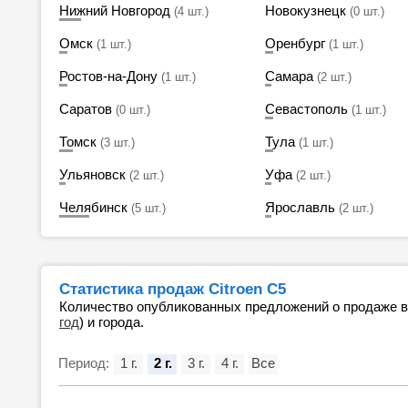
Нижний Новгород
Новокузнецк
(4 шт.)
(0 шт.)
Омск
Оренбург
(1 шт.)
(1 шт.)
Ростов-на-Дону
Самара
(1 шт.)
(2 шт.)
Саратов
Севастополь
(0 шт.)
(1 шт.)
Томск
Тула
(3 шт.)
(1 шт.)
Ульяновск
Уфа
(2 шт.)
(2 шт.)
Челябинск
Ярославль
(5 шт.)
(2 шт.)
Статистика продаж Citroen C5
Количество опубликованных предложений о продаже 
год
) и города.
Период:
1 г.
2 г.
3 г.
4 г.
Все