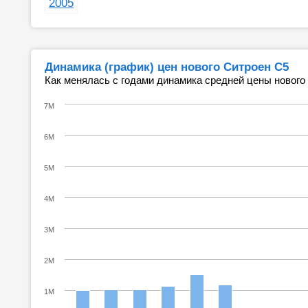
2005
Динамика (график) цен нового Ситроен С5
Как менялась с годами динамика средней цены нового
7M
6M
5M
4M
3M
2M
1M