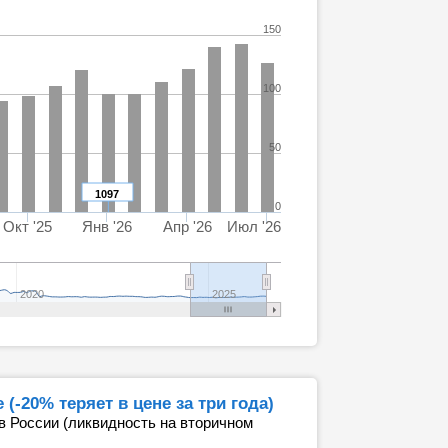
150
100
50
1097
0
Окт '25
Янв '26
Апр '26
Июл '26
2020
2025
-20% теряет в цене за три года)
в России (ликвидность на вторичном