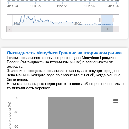
Июл '24
Янв '25
Июл '25
Янв '26
Июл '26
2010
2020
Ликвидность Мицубиси Грандис на вторичном рынке
График показывает сколько теряет в цене Мицубиси Грандис в
России (ликвидность на вторичном рынке) в зависимости от
возраста.
Значения в процентах показывают как падает текущая средняя
цена машины каждого года по сравнению с ценой, когда машина
была новая.
Если машина старых годов растет в цене либо теряет очень мало,
то ликвидность хорошая.
0
Изменение цены (%)
-10
-20