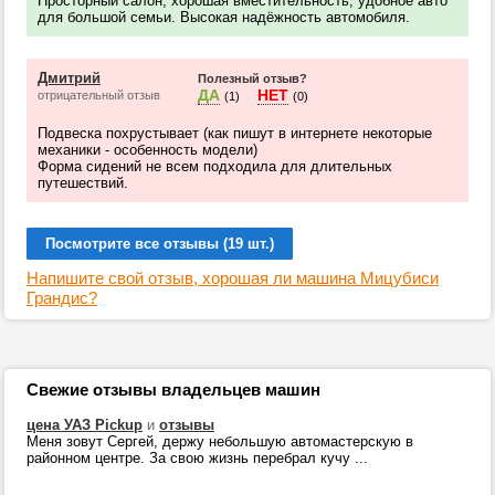
Просторный салон, хорошая вместительность, удобное авто
для большой семьи. Высокая надёжность автомобиля.
Дмитрий
Полезный отзыв?
ДА
НЕТ
отрицательный отзыв
(1)
(0)
Подвеска похрустывает (как пишут в интернете некоторые
механики - особенность модели)
Форма сидений не всем подходила для длительных
путешествий.
Посмотрите все отзывы (19 шт.)
Напишите свой отзыв, хорошая ли машина Мицубиси
Грандис?
Свежие отзывы владельцев машин
цена УАЗ Pickup
и
отзывы
Меня зовут Сергей, держу небольшую автомастерскую в
районном центре. За свою жизнь перебрал кучу ...