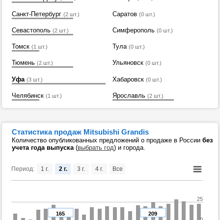
Санкт-Петербург
Саратов
(2 шт.)
(0 шт.)
Севастополь
Симферополь
(2 шт.)
(0 шт.)
Томск
Тула
(1 шт.)
(0 шт.)
Тюмень
Ульяновск
(2 шт.)
(0 шт.)
Уфа
Хабаровск
(3 шт.)
(0 шт.)
Челябинск
Ярославль
(1 шт.)
(2 шт.)
Статистика продаж Mitsubishi Grandis
Количество опубликованных предложений о продаже в России
без
учета года выпуска
(
выбрать год
) и города.
Период:
1 г.
2 г.
3 г.
4 г.
Все
25
165
209
0