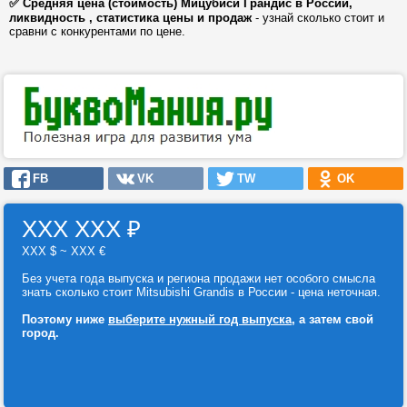
✅ Средняя цена (стоимость) Мицубиси Грандис в России,
ликвидность , статистика цены и продаж
- узнай сколько стоит и
сравни с конкурентами по цене.
FB
VK
TW
OK
ХХХ ХХХ
₽
ХХХ $ ~ ХХХ €
Без учета года выпуска и региона продажи нет особого смысла
знать сколько стоит Mitsubishi Grandis в России - цена неточная.
Поэтому ниже
выберите нужный год выпуска
, а затем свой
город.