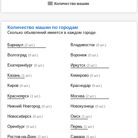
Количество машин
Количество машин по городам
Сколько объявлений имеется в каждом городе.
Барнаул
Владивосток
(2 шт.)
(0 шт.)
Волгоград
Воронеж
(0 шт.)
(0 шт.)
Екатеринбург
Иркутск
(0 шт.)
(2 шт.)
Казань
Кемерово
(1 шт.)
(0 шт.)
Киров
Краснодар
(0 шт.)
(0 шт.)
Красноярск
Москва
(1 шт.)
(2 шт.)
Нижний Новгород
Новокузнецк
(0 шт.)
(0 шт.)
Новосибирск
Омск
(0 шт.)
(1 шт.)
Оренбург
Пермь
(0 шт.)
(1 шт.)
Ростов-на-Дону
Самара
(2 шт.)
(0 шт.)