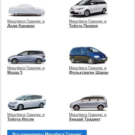
Мицубиси Грандис и
Мицубиси Грандис и
Додж Караван
Тойота Превия
Мицубиси Грандис и
Мицубиси Грандис и
Мазда 5
Фольксваген Шаран
Мицубиси Грандис и
Мицубиси Грандис и
Тойота Ипсум
Хендай Траджет
Все конкуренты Мицубиси Грандис