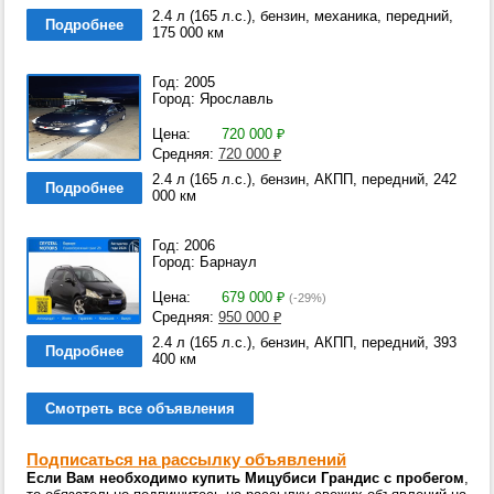
2.4 л (165 л.с.), бензин, механика, передний,
Подробнее
175 000 км
Год: 2005
Город: Ярославль
Цена:
720 000
₽
Средняя:
720 000
₽
2.4 л (165 л.с.), бензин, АКПП, передний, 242
Подробнее
000 км
Год: 2006
Город: Барнаул
Цена:
679 000
₽
(-29%)
Средняя:
950 000
₽
2.4 л (165 л.с.), бензин, АКПП, передний, 393
Подробнее
400 км
Смотреть все объявления
Подписаться на рассылку объявлений
Если Вам необходимо купить Мицубиси Грандис с пробегом
,