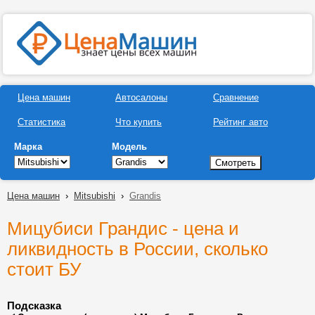
Цена машин
Автосалоны
Сравнение
Статистика
Что купить
Рейтинг авто
Марка
Модель
Цена машин
›
Mitsubishi
›
Grandis
Мицубиси Грандис - цена и
ликвидность в России, сколько
стоит БУ
Подсказка