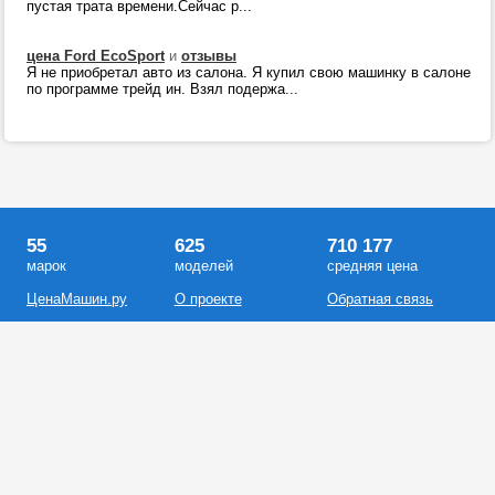
пустая трата времени.Сейчас р...
цена Ford EcoSport
и
отзывы
Я не приобретал авто из салона. Я купил свою машинку в салоне
по программе трейд ин. Взял подержа...
55
625
710 177
марок
моделей
средняя цена
ЦенаМашин.ру
О проекте
Обратная связь