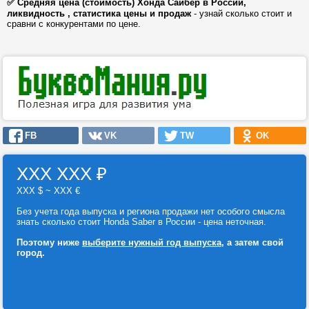
✅ Средняя цена (стоимость) Хонда Сайбер в России,
ликвидность , статистика цены и продаж
- узнай сколько стоит и
сравни с конкурентами по цене.
FB
VK
TW
OK
ХХХ ХХХ
₽
ХХХ $ ~ ХХХ €
Без учета года выпуска и региона продажи нет особого смысла
знать сколько стоит Honda Saber в России - цена неточная.
Поэтому ниже
выберите нужный год выпуска
, а затем свой
город.