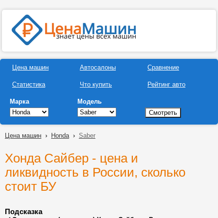
Цена машин
Автосалоны
Сравнение
Статистика
Что купить
Рейтинг авто
Марка
Модель
Цена машин
›
Honda
›
Saber
Хонда Сайбер - цена и
ликвидность в России, сколько
стоит БУ
Подсказка