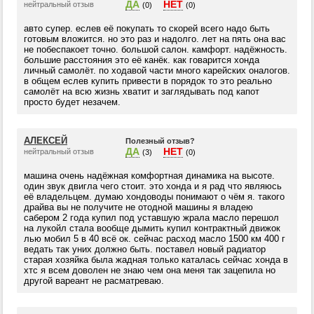
ДА
НЕТ
нейтральный отзыв
(0)
(0)
авто супер. еслев её покупать то скорей всего надо быть
готовым вложится. но это раз и надолго. лет на пять она вас
не побеспакоет точно. большой салон. камфорт. надёжность.
большие расстояния это её канёк. как говарится хонда
личный самолёт. по ходавой части много карейских оналогов.
в общем еслев купить привести в порядок то это реально
самолёт на всю жизнь хватит и заглядывать под капот
просто будет незачем.
АЛЕКСЕЙ
Полезный отзыв?
ДА
НЕТ
нейтральный отзыв
(3)
(0)
машина очень надёжная комфортная динамика на высоте.
один звук двигла чего стоит. это хонда и я рад что являюсь
её владельцем. думаю хондоводы понимают о чём я. такого
драйва вы не получите не отодной машины я владею
сабером 2 года купил под уставшую жрала масло перешол
на лукойл стала вообще дымить купил контрактный движок
лью мобил 5 в 40 всё ок. сейчас расход масло 1500 км 400 г
ведать так уних должно быть. поставел новый радиатор
старая хозяйка была жадная только каталась сейчас хонда в
хтс я всем доволен не знаю чем она меня так зацепила но
другой вареант не расматреваю.