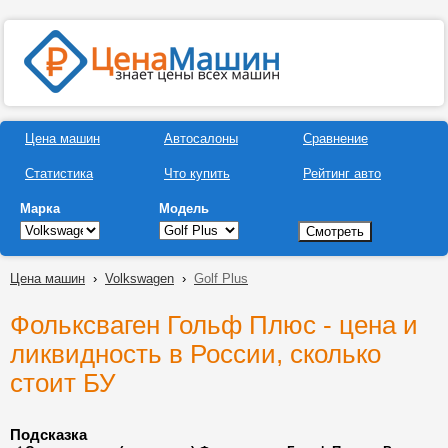
Цена машин
Автосалоны
Сравнение
Статистика
Что купить
Рейтинг авто
Марка
Модель
Цена машин
›
Volkswagen
›
Golf Plus
Фольксваген Гольф Плюс - цена и
ликвидность в России, сколько
стоит БУ
Подсказка