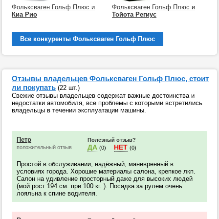
Фольксваген Гольф Плюс и
Фольксваген Гольф Плюс и
Киа Рио
Тойота Региус
Все конкуренты Фольксваген Гольф Плюс
Отзывы владельцев Фольксваген Гольф Плюс, стоит
ли покупать
(22 шт.)
Свежие отзывы владельцев содержат важные достоинства и
недостатки автомобиля, все проблемы с которыми встретились
владельцы в течении эксплуатации машины.
Петр
Полезный отзыв?
ДА
НЕТ
положительный отзыв
(0)
(0)
Простой в обслуживании, надёжный, маневренный в
условиях города. Хорошие материалы салона, крепкое лкп.
Салон на удивление просторный даже для высоких людей
(мой рост 194 см. при 100 кг. ). Посадка за рулем очень
лояльна к спине водителя.