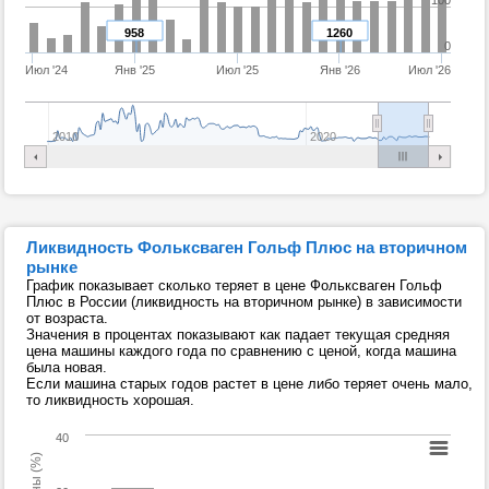
958
1260
0
Июл '24
Янв '25
Июл '25
Янв '26
Июл '26
2010
2020
Ликвидность Фольксваген Гольф Плюс на вторичном
рынке
График показывает сколько теряет в цене Фольксваген Гольф
Плюс в России (ликвидность на вторичном рынке) в зависимости
от возраста.
Значения в процентах показывают как падает текущая средняя
цена машины каждого года по сравнению с ценой, когда машина
была новая.
Если машина старых годов растет в цене либо теряет очень мало,
то ликвидность хорошая.
40