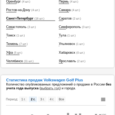
Оренбург
Пермь
(4 шт.)
(4 шт.)
Ростов-на-Дону
Самара
(4 шт.)
(4 шт.)
Санкт-Петербург
Саратов
(16 шт.)
(2 шт.)
Севастополь
Симферополь
(3 шт.)
(3 шт.)
Томск
Тула
(1 шт.)
(1 шт.)
Тюмень
Ульяновск
(7 шт.)
(1 шт.)
Уфа
Хабаровск
(5 шт.)
(0 шт.)
Челябинск
Ярославль
(11 шт.)
(2 шт.)
Статистика продаж Volkswagen Golf Plus
Количество опубликованных предложений о продаже в России
без
учета года выпуска
(
выбрать год
) и города.
Период:
1 г.
2 г.
3 г.
4 г.
Все
100