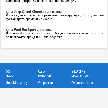
районном центре. За свою жизнь перебрал кучу ...
цена Jeep Grand Cherokee
и
отзывы
Лично я давно перестал сравниваю цены вручную, потому что это
пустая трата времени.Сейчас р...
цена Ford EcoSport
и
отзывы
Я не приобретал авто из салона. Я купил свою машинку в салоне
по программе трейд ин. Взял подержа...
55
625
710 177
марок
моделей
средняя цена
ЦенаМашин.ру
О проекте
Обратная связь