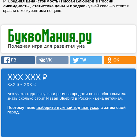
✅ Средняя цена (стоимость) Ниссан Блюбёрд в России,
ликвидность , статистика цены и продаж
- узнай сколько стоит и
сравни с конкурентами по цене.
FB
VK
TW
OK
ХХХ ХХХ
₽
ХХХ $ ~ ХХХ €
Без учета года выпуска и региона продажи нет особого смысла
знать сколько стоит Nissan Bluebird в России - цена неточная.
Поэтому ниже
выберите нужный год выпуска
, а затем свой
город.