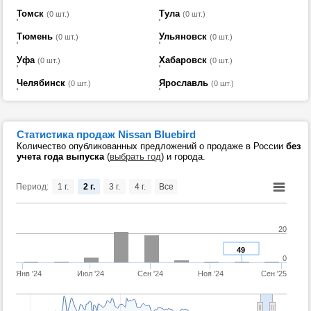
Томск
Тула
(0 шт.)
(0 шт.)
Тюмень
Ульяновск
(0 шт.)
(0 шт.)
Уфа
Хабаровск
(0 шт.)
(0 шт.)
Челябинск
Ярославль
(0 шт.)
(0 шт.)
Статистика продаж Nissan Bluebird
Количество опубликованных предложений о продаже в России
без
учета года выпуска
(
выбрать год
) и города.
Период:
1 г.
2 г.
3 г.
4 г.
Все
20
49
0
Янв '24
Июл '24
Сен '24
Ноя '24
Сен '25