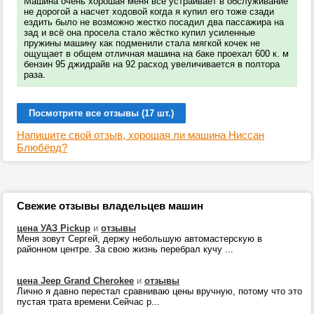
Машина очень хорошая меня всё устраивает в обслуживание
не дорогой а насчет ходовой когда я купил его тоже сзади
ездить было не возможно жестко посадил два пассажира на
зад и всё она просела стало жёстко купил усиленные
пружины машину как подменили стала мягкой кочек не
ощущает в общем отличная машина на баке проехал 600 к. м
бензин 95 джидрайв на 92 расход увеличивается в полтора
раза.
Посмотрите все отзывы (17 шт.)
Напишите свой отзыв, хорошая ли машина Ниссан
Блюбёрд?
Свежие отзывы владельцев машин
цена УАЗ Pickup
и
отзывы
Меня зовут Сергей, держу небольшую автомастерскую в
районном центре. За свою жизнь перебрал кучу ...
цена Jeep Grand Cherokee
и
отзывы
Лично я давно перестал сравниваю цены вручную, потому что это
пустая трата времени.Сейчас р...