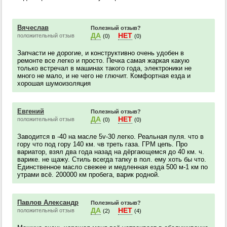
Вячеслав
Полезный отзыв?
ДА
НЕТ
положительный отзыв
(0)
(0)
Запчасти не дорогие, и конструктивно очень удобен в
ремонте все легко и просто. Печка самая жаркая какую
только встречал в машинах такого года, электроники не
много не мало, и не чего не глючит. Комфортная езда и
хорошая шумоизоляция
Евгений
Полезный отзыв?
ДА
НЕТ
положительный отзыв
(0)
(0)
Заводится в -40 на масле 5v-30 легко. Реальная пуля. что в
гору что под гору 140 км. чв треть газа. ГРМ цепь. Про
вариатор, взял два года назад на дёргающемся до 40 км. ч.
варике. не щажу. Стиль всегда тапку в пол. ему хоть бы что.
Единственное масло свежее и медленная езда 500 м-1 км по
утрами всё. 200000 км пробега, варик родной.
Павлов Александр
Полезный отзыв?
ДА
НЕТ
положительный отзыв
(2)
(4)