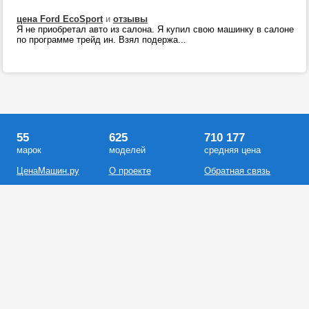
цена Ford EcoSport
и
отзывы
Я не приобретал авто из салона. Я купил свою машинку в салоне
по программе трейд ин. Взял подержа...
55
625
710 177
марок
моделей
средняя цена
ЦенаМашин.ру
О проекте
Обратная связь