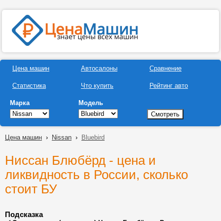
Цена машин
Автосалоны
Сравнение
Статистика
Что купить
Рейтинг авто
Марка
Модель
Цена машин
›
Nissan
›
Bluebird
Ниссан Блюбёрд - цена и
ликвидность в России, сколько
стоит БУ
Подсказка