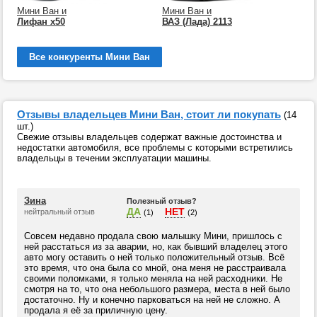
Мини Ван и
Мини Ван и
Лифан х50
ВАЗ (Лада) 2113
Все конкуренты Мини Ван
Отзывы владельцев Мини Ван, стоит ли покупать
(14
шт.)
Свежие отзывы владельцев содержат важные достоинства и
недостатки автомобиля, все проблемы с которыми встретились
владельцы в течении эксплуатации машины.
Зина
Полезный отзыв?
ДА
НЕТ
нейтральный отзыв
(1)
(2)
Совсем недавно продала свою малышку Мини, пришлось с
ней расстаться из за аварии, но, как бывший владелец этого
авто могу оставить о ней только положительный отзыв. Всё
это время, что она была со мной, она меня не расстраивала
своими поломками, я только меняла на ней расходники. Не
смотря на то, что она небольшого размера, места в ней было
достаточно. Ну и конечно парковаться на ней не сложно. А
продала я её за приличную цену.