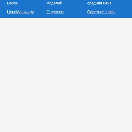
марок
моделей
средняя цена
ЦенаМашин.ру
О проекте
Обратная связь