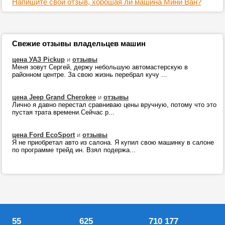
Напишите свой отзыв, хорошая ли машина Мини Ван?
Свежие отзывы владельцев машин
цена УАЗ Pickup
и
отзывы
Меня зовут Сергей, держу небольшую автомастерскую в
районном центре. За свою жизнь перебрал кучу ...
цена Jeep Grand Cherokee
и
отзывы
Лично я давно перестал сравниваю цены вручную, потому что это
пустая трата времени.Сейчас р...
цена Ford EcoSport
и
отзывы
Я не приобретал авто из салона. Я купил свою машинку в салоне
по программе трейд ин. Взял подержа...
55
625
710 177