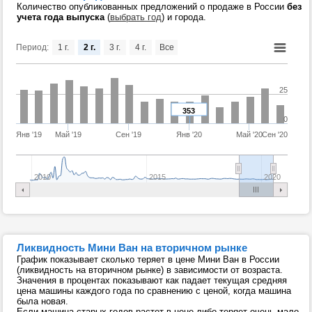
Количество опубликованных предложений о продаже в России
без
учета года выпуска
(
выбрать год
) и города.
Период:
1 г.
2 г.
3 г.
4 г.
Все
25
353
0
Янв '19
Май '19
Сен '19
Янв '20
Май '20
Сен '20
2010
2015
2020
Ликвидность Мини Ван на вторичном рынке
График показывает сколько теряет в цене Мини Ван в России
(ликвидность на вторичном рынке) в зависимости от возраста.
Значения в процентах показывают как падает текущая средняя
цена машины каждого года по сравнению с ценой, когда машина
была новая.
Если машина старых годов растет в цене либо теряет очень мало,