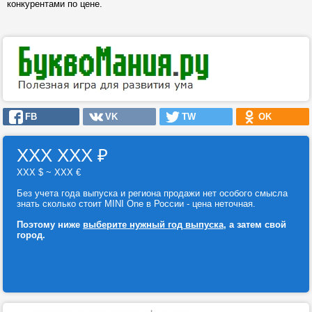
конкурентами по цене.
FB
VK
TW
OK
ХХХ ХХХ
₽
ХХХ $ ~ ХХХ €
Без учета года выпуска и региона продажи нет особого смысла
знать сколько стоит MINI One в России - цена неточная.
Поэтому ниже
выберите нужный год выпуска
, а затем свой
город.