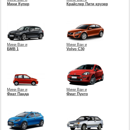
Мини Купер
Крайслер Пити крузер
Мини Ван и
Мини Ван и
БМВ 1
Volvo C30
Мини Ван и
Мини Ван и
Фиат Панда
Фиат Пунто