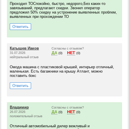
Проходил ТОСпокойно, быстро, недорого,Без каких-то
завязываний, предлагают скидки. Звонил оператор
предложил 50% скидку на устронение выявленных проблем,
выявленных при прохождении ТО
Ответить
Катышев Иаков
Согласны с отзывом?
ДА
НЕТ
31.07.2026
(0)
(0)
нейтральный отзыв
Омода машина с пластиковой крышей, интнрьер отличный,
маленькая. Есть багажники на крышу Атлант, можно
поставить бокс
Ответить
Владимир
Согласны с отзывом?
ДА
НЕТ
26.07.2026
(0)
(0)
положительный отзыв
Отличный автомобильный дилер вежливый и