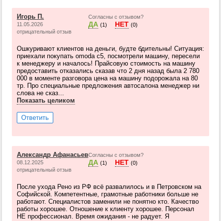
Игорь П.
Согласны с отзывом?
ДА
НЕТ
11.05.2026
(1)
(0)
отрицательный отзыв
Ошкуривают клиентов на деньги, будте бдительны! Ситуация:
приехали покупать omoda c5, посмотрели машину, пересели
к менеджеру и началось! Прайсовую стоимость на машину
предоставить отказались сказав что 2 дня назад была 2 780
000 в моменте разговора цена на машину подорожала на 80
тр. Про специальные предложения автосалона менеджер ни
слова не сказ...
Показать целиком
Ответить
Александр Афанасьев
Согласны с отзывом?
ДА
НЕТ
08.12.2025
(1)
(0)
отрицательный отзыв
После ухода Рено из РФ всё развалилось и в Петровском на
Софийской. Компетентные, грамотные работники больше не
работают. Специалистов заменили не понятно кто. Качество
работы хорошее. Отношение к клиенту хорошее. Персонал
НЕ профессионал. Время ожидания - не радует. Я