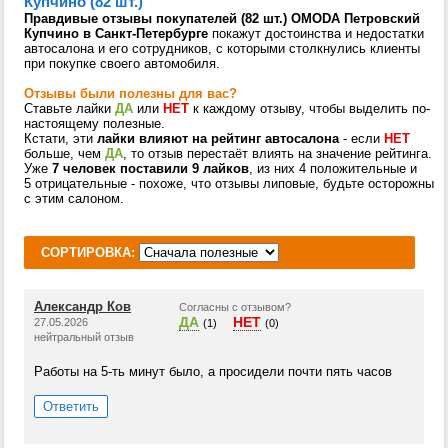
Купчино (82 шт.)
Правдивые отзывы покупателей (82 шт.) OMODA Петровский
Купчино в Санкт-Петербурге
покажут достоинства и недостатки
автосалона и его сотрудников, с которыми столкнулись клиенты
при покупке своего автомобиля.
Отзывы были полезны для вас?
Ставьте лайки
ДА
или
НЕТ
к каждому отзыву, чтобы выделить по-
настоящему полезные.
Кстати, эти
лайки влияют на рейтинг автосалона
- если
НЕТ
больше, чем
ДА
, то отзыв перестаёт влиять на значение рейтинга.
Уже
7 человек поставили 9 лайков
, из них 4 положительные и
5 отрицательные - похоже, что отзывы липовые, будьте осторожны
с этим салоном.
СОРТИРОВКА:
Александр Ков
Согласны с отзывом?
ДА
НЕТ
27.05.2026
(1)
(0)
нейтральный отзыв
Работы на 5-ть минут было, а просидели почти пять часов
Ответить