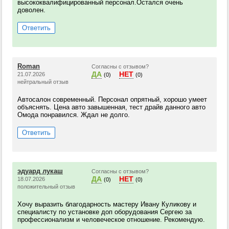
высококвалифицированный персонал.Остался очень
доволен.
Ответить
Roman
Согласны с отзывом?
ДА
НЕТ
21.07.2026
(0)
(0)
нейтральный отзыв
Автосалон современный. Персонал опрятный, хорошо умеет
объяснять. Цена авто завышенная, тест драйв данного авто
Омода понравился. Ждал не долго.
Ответить
эдуард лукаш
Согласны с отзывом?
ДА
НЕТ
18.07.2026
(0)
(0)
положительный отзыв
Хочу выразить благодарность мастеру Ивану Куликову и
специалисту по установке доп оборудования Сергею за
профессионализм и человеческое отношение. Рекомендую.