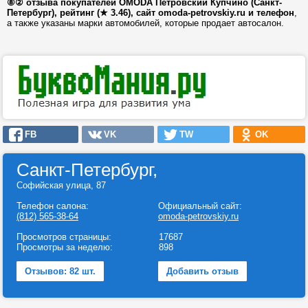
⑧② отзыва покупателей OMODA Петровский Купчино (Санкт-
Петербург), рейтинг (★ 3.46), сайт omoda-petrovskiy.ru и телефон
,
а также указаны марки автомобилей, которые продает автосалон.
FB
VK
TW
OK
Санкт-Петербург,
Софийская улица, 87
Телефон салона:
Официальный сайт:
(812) 565-38-64
omoda-petrovskiy.ru
Просмотров страницы:
17687
Просмотры за неделю:
898
Отзывов: 82 шт.
Добавить отзыв