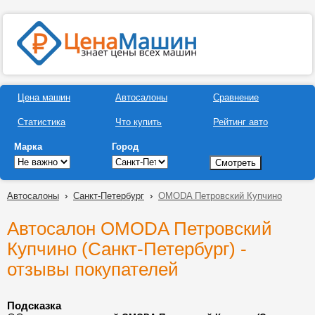
Цена машин
Автосалоны
Сравнение
Статистика
Что купить
Рейтинг авто
Марка
Город
Автосалоны
›
Санкт-Петербург
›
OMODA Петровский Купчино
Автосалон OMODA Петровский
Купчино (Санкт-Петербург) -
отзывы покупателей
Подсказка