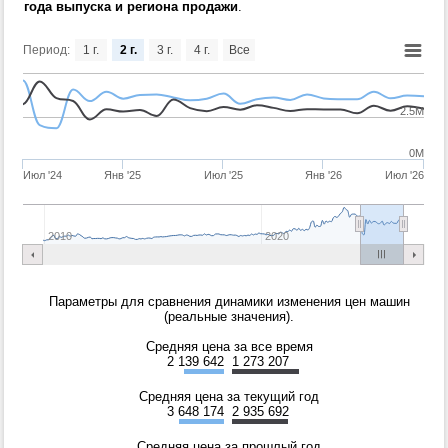
года выпуска и региона продажи
.
Период:
1 г.
2 г.
3 г.
4 г.
Все
2.5M
0M
Июл '24
Янв '25
Июл '25
Янв '26
Июл '26
2010
2020
Параметры для сравнения динамики изменения цен машин
(реальные значения).
Средняя цена за все время
2 139 642
1 273 207
Средняя цена за текущий год
3 648 174
2 935 692
Средняя цена за прошлый год