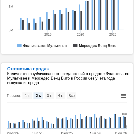
5M
0M
2015
2020
2025
Фольксваген Мультивен
Мерседес Бенц Вито
Статистика продаж
Количество опубликованных предложений о продаже Фольксваген
Мультивен и Мерседес Бенц Вито в России без учета года
выпуска и города.
Период:
1 г.
2 г.
3 г.
4 г.
Все
100
0
Июл '24
Янв '25
Июл '25
Янв '26
Июл '26