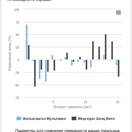
100
75
50
Изменение цены (%)
25
0
-25
-50
-75
5
10
15
Возраст машины (лет)
Фольксваген Мультивен
Мерседес Бенц Вито
Параметры для сравнения ликвидности машин (реальные