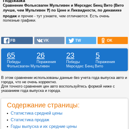
Подсказка
Сравнение Фольксваген Мультивен и Мерседес Бенц Вито (Вито
лучше, чем Мультивен ❓) по Цене и Ликвидности, по динамике
продаж
и прочее - тут узнаете, чем отличаются. Есть очень
полезные графики.
FB
VK
TW
OK
65
26
23
5
Победы
Поражения
Победы
Поражения
Фольксваген Мультивен
Мерседес Бенц Вито
В этом сравнении использованы данные без учета года выпуска авто и
города, что не очень корректно.
Для точного сравнения цен авто воспользуйтесь формой ниже с
указанием года выпуска и города.
Содержание страницы:
Статистика средней цены
Статистика продаж
Годы выпуска и их средние цены