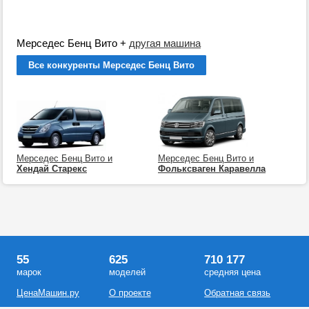
Мерседес Бенц Вито
+
другая машина
Все конкуренты Мерседес Бенц Вито
Мерседес Бенц Вито и
Мерседес Бенц Вито и
Хендай Старекс
Фольксваген Каравелла
55
625
710 177
марок
моделей
средняя цена
ЦенаМашин.ру
О проекте
Обратная связь