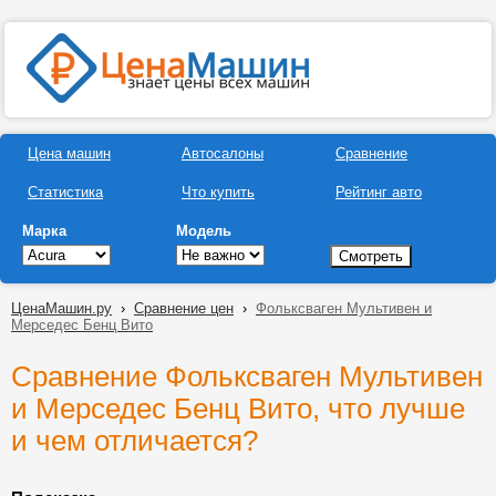
Цена машин
Автосалоны
Сравнение
Статистика
Что купить
Рейтинг авто
Марка
Модель
ЦенаМашин.ру
›
Сравнение цен
›
Фольксваген Мультивен и
Мерседес Бенц Вито
Сравнение Фольксваген Мультивен
и Мерседес Бенц Вито, что лучше
и чем отличается?