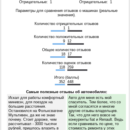
Отрицательные:
1
Отрицательные:
1
Параметры для сравнения отзывов о машинах (реальные
значения).
Количество отрицательных отзывов
1
1
Количество положительных отзывов
9
12
Общее количество отзывов
18
17
Количество оценок отзывов
118
259
Итого (баллы)
352
448
Самые полезные отзывы об автомобилях:
Искал для работы комфортный
Авто для меня есть мой
минивэн, для поездок на
спаситель. Тем более, что со
большие расстояния.
мной согласятся и многие
Остановился на Фольксвагене
другие отзывы владельцев.
Мультивен, да же не знаю
Так, что для него вовсе не
почему. Стоит дороже, чем
конкуренты fiat и Renault. Ведь
рассчитывал - 3000 тысячи
если сравнивать по цене, то
рублей, пришлось влазить в
стоимость ремонта у этих