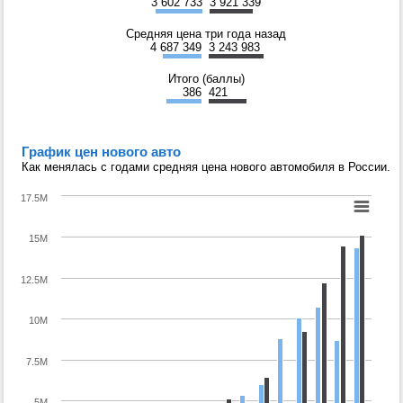
3 602 733
3 921 339
Средняя цена три года назад
4 687 349
3 243 983
Итого (баллы)
386
421
График цен нового авто
Как менялась с годами средняя цена нового автомобиля в России.
17.5M
15M
12.5M
10M
7.5M
5M