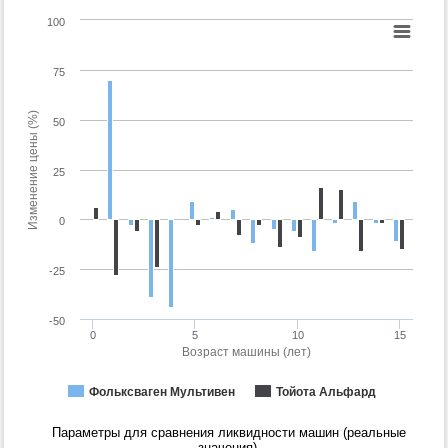
100
75
Изменение цены (%)
50
25
0
-25
-50
0
5
10
15
Возраст машины (лет)
Фольксваген Мультивен
Тойота Альфард
Параметры для сравнения ликвидности машин (реальные
значения).