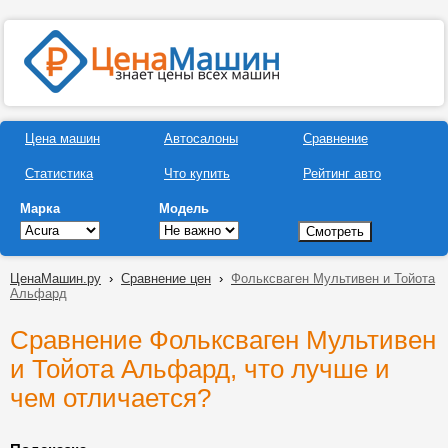
Цена машин
Автосалоны
Сравнение
Статистика
Что купить
Рейтинг авто
Марка
Модель
ЦенаМашин.ру
›
Сравнение цен
›
Фольксваген Мультивен и Тойота
Альфард
Сравнение Фольксваген Мультивен
и Тойота Альфард, что лучше и
чем отличается?