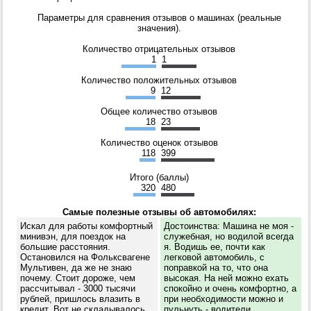
Параметры для сравнения отзывов о машинах (реальные
значения).
Количество отрицательных отзывов
1
1
Количество положительных отзывов
9
12
Общее количество отзывов
18
23
Количество оценок отзывов
118
399
Итого (баллы)
320
480
Самые полезные отзывы об автомобилях:
Искал для работы комфортный
Достоинства: Машина не моя -
минивэн, для поездок на
служебная, но водилой всегда
большие расстояния.
я. Водишь ее, почти как
Остановился на Фольксвагене
легковой автомобиль, с
Мультивен, да же не знаю
поправкой на то, что она
почему. Стоит дороже, чем
высокая. На ней можно ехать
рассчитывал - 3000 тысячи
спокойно и очень комфортно, а
рублей, пришлось влазить в
при необходимости можно и
кредит. Вот не складывалось
пульнуть - водители