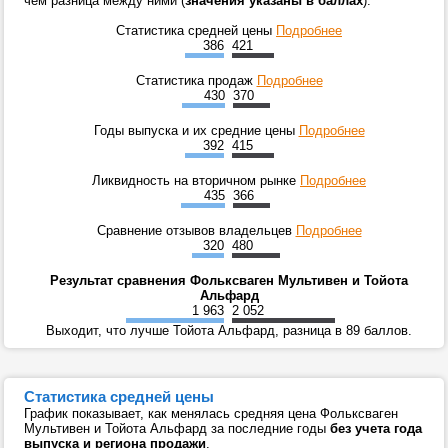
чем разница между ними (
значения указаны в баллах
).
Статистика средней цены
Подробнее
386
421
Статистика продаж
Подробнее
430
370
Годы выпуска и их средние цены
Подробнее
392
415
Ликвидность на вторичном рынке
Подробнее
435
366
Сравнение отзывов владельцев
Подробнее
320
480
Результат сравнения Фольксваген Мультивен и Тойота
Альфард
1 963
2 052
Выходит, что лучше Тойота Альфард, разница в 89 баллов.
Статистика средней цены
График показывает, как менялась средняя цена Фольксваген
Мультивен и Тойота Альфард за последние годы
без учета года
выпуска и региона продажи
.