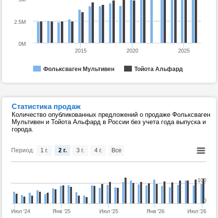
2.5M
0M
2015
2020
2025
Фольксваген Мультивен
Тойота Альфард
Статистика продаж
Количество опубликованных предложений о продаже Фольксваген
Мультивен и Тойота Альфард в России без учета года выпуска и
города.
Период:
1 г.
2 г.
3 г.
4 г.
Все
100
0
Июл '24
Янв '25
Июл '25
Янв '26
Июл '26