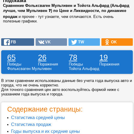
Подсказка
Сравнение Фольксваген Мультивен и Тойота Альфард (Альфард
лучше, чем Мультивен ❓) по Цене и Ликвидности, по динамике
продаж
и прочее - тут узнаете, чем отличаются. Есть очень
полезные графики.
FB
VK
TW
OK
65
26
78
19
Победы
Поражения
Победы
Поражения
Фольксваген Мультивен
Тойота Альфард
В этом сравнении использованы данные без учета года выпуска авто и
города, что не очень корректно.
Для точного сравнения цен авто воспользуйтесь формой ниже с
указанием года выпуска и города.
Содержание страницы:
Статистика средней цены
Статистика продаж
Годы выпуска и их средние цены