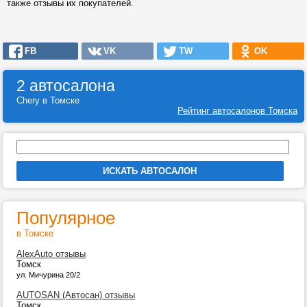
также отзывы их покупателей.
FB
VK
TW
OK
2 автосалона
Chery в Томске
Рейтинг автосалонов Томска
Популярное
в Томске
AlexAuto отзывы
Томск
ул. Мичурина 20/2
AUTOSAN (Автосан) отзывы
Томск