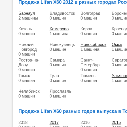
Продажа Lifan X60 2012 в разных городах Рос
Барнаул
Владивосток
Волгоград
Вороне
2 машины
0 машин
0 машин
0 маши
Казань
Кемерово
Киров
Красно
0 машин
1 машина
0 машин
0 маши
Нижний
Новокузнецк
Новосибирск
Омск
Новгород
0 машин
1 машина
1 маши
0 машин
Ростов-на-
Самара
Санкт-
Сарато
Дону
0 машин
Петербург
0 маши
0 машин
0 машин
Томск
Тула
Тюмень
Ульяно
0 машин
0 машин
0 машин
1 маши
Челябинск
Ярославль
0 машин
0 машин
Продажа Lifan X60 разных годов выпуска в Т
2018
2017
2016
2015