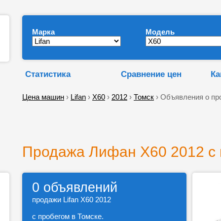
Марка
Модель
Статистика
Сравнение цен
Ка
Цена машин
›
Lifan
›
X60
›
2012
›
Томск
› Объявления о пр
Продажа Лифан Х60 2012 с 
0 объявлений
продажи Lifan X60 2012
с пробегом в Томске.