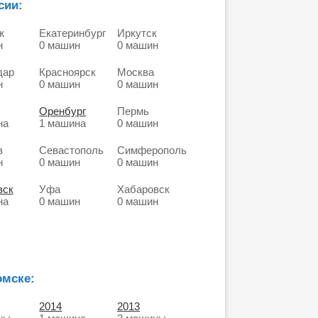
сии:
ж
Екатеринбург
Иркутск
н
0 машин
0 машин
дар
Красноярск
Москва
н
0 машин
0 машин
Оренбург
Пермь
на
1 машина
0 машин
в
Севастополь
Симферополь
н
0 машин
0 машин
вск
Уфа
Хабаровск
на
0 машин
0 машин
омске:
2014
2013