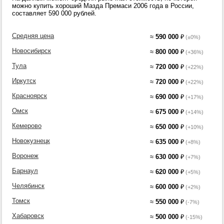
можно купить хороший Мазда Премаси 2006 года в России,
составляет 590 000 рублей.
Средняя цена
≈
590 000
₽
(±0%)
Новосибирск
≈
800 000
₽
(+36%)
Тула
≈
720 000
₽
(+22%)
Иркутск
≈
720 000
₽
(+22%)
Красноярск
≈
690 000
₽
(+17%)
Омск
≈
675 000
₽
(+14%)
Кемерово
≈
650 000
₽
(+10%)
Новокузнецк
≈
635 000
₽
(+8%)
Воронеж
≈
630 000
₽
(+7%)
Барнаул
≈
620 000
₽
(+5%)
Челябинск
≈
600 000
₽
(+2%)
Томск
≈
550 000
₽
(-7%)
Хабаровск
≈
500 000
₽
(-15%)