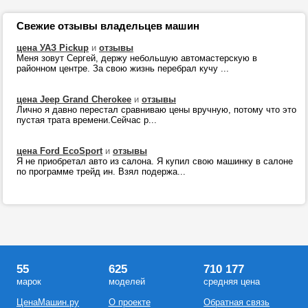
Свежие отзывы владельцев машин
цена УАЗ Pickup
и
отзывы
Меня зовут Сергей, держу небольшую автомастерскую в
районном центре. За свою жизнь перебрал кучу ...
цена Jeep Grand Cherokee
и
отзывы
Лично я давно перестал сравниваю цены вручную, потому что это
пустая трата времени.Сейчас р...
цена Ford EcoSport
и
отзывы
Я не приобретал авто из салона. Я купил свою машинку в салоне
по программе трейд ин. Взял подержа...
55
625
710 177
марок
моделей
средняя цена
ЦенаМашин.ру
О проекте
Обратная связь