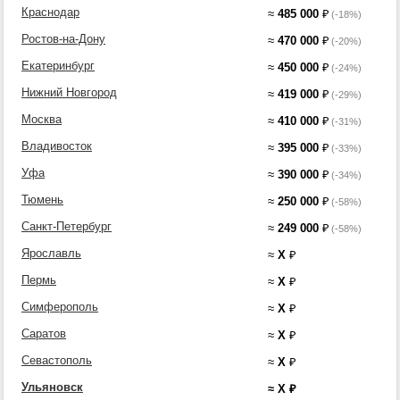
Краснодар
≈
485 000
₽
(-18%)
Ростов-на-Дону
≈
470 000
₽
(-20%)
Екатеринбург
≈
450 000
₽
(-24%)
Нижний Новгород
≈
419 000
₽
(-29%)
Москва
≈
410 000
₽
(-31%)
Владивосток
≈
395 000
₽
(-33%)
Уфа
≈
390 000
₽
(-34%)
Тюмень
≈
250 000
₽
(-58%)
Санкт-Петербург
≈
249 000
₽
(-58%)
Ярославль
≈
X
₽
Пермь
≈
X
₽
Симферополь
≈
X
₽
Саратов
≈
X
₽
Севастополь
≈
X
₽
Ульяновск
≈
X
₽