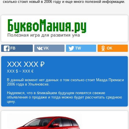
сколько стоил новый в 2006 году и еще много полезной информации.
FB
VK
TW
OK
ХХХ ХХХ
₽
ХХХ $ ~ ХХХ €
В данный момент нет данных о том сколько стоит Мазда Премаси
2006 года в Ульяновске.
Надеемся, что в ближайшем будущем появятся свежие
объявления о продаже и тогда можно будет рассчитать среднюю
цену.