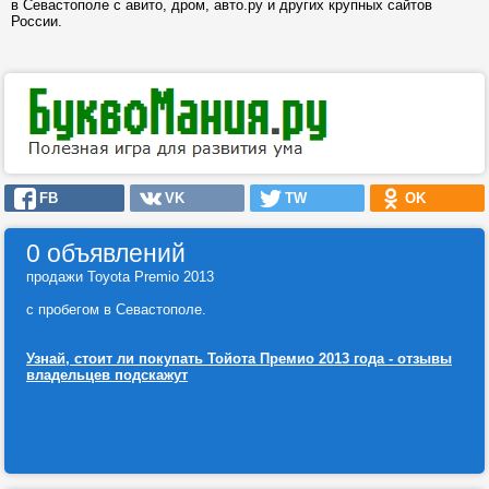
в Севастополе с авито, дром, авто.ру и других крупных сайтов
России.
FB
VK
TW
OK
0 объявлений
продажи Toyota Premio 2013
с пробегом в Севастополе.
Узнай, стоит ли покупать Тойота Премио 2013 года - отзывы
владельцев подскажут