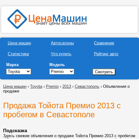
Цена машин
Автосалоны
Сравнение
Статистика
Что купить
Рейтинг авто
Марка
Модель
Цена машин
›
Toyota
›
Premio
›
2013
›
Севастополь
› Объявления о
продаже
Продажа Тойота Премио 2013 с
пробегом в Севастополе
Подсказка
Здесь свежие объявления о продаже Тойота Премио 2013 с пробегом