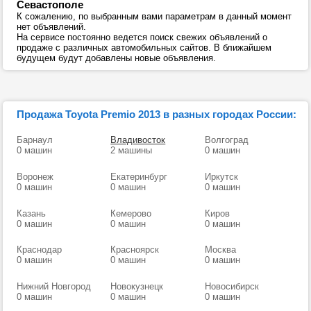
Севастополе
К сожалению, по выбранным вами параметрам в данный момент
нет объявлений.
На сервисе постоянно ведется поиск свежих объявлений о
продаже с различных автомобильных сайтов. В ближайшем
будущем будут добавлены новые объявления.
Продажа Toyota Premio 2013 в разных городах России:
Барнаул
Владивосток
Волгоград
0 машин
2 машины
0 машин
Воронеж
Екатеринбург
Иркутск
0 машин
0 машин
0 машин
Казань
Кемерово
Киров
0 машин
0 машин
0 машин
Краснодар
Красноярск
Москва
0 машин
0 машин
0 машин
Нижний Новгород
Новокузнецк
Новосибирск
0 машин
0 машин
0 машин