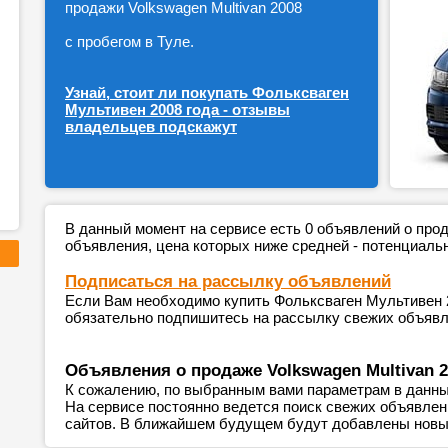
продажи Volkswagen Multivan 2008
с пробегом в Туле.
Узнай, стоит ли покупать Фольксваген
Мультивен 2008 года - отзывы
владельцев подскажут
В данный момент на сервисе есть 0 объявлений о пр
объявления, цена которых ниже средней - потенциаль
Подписаться на рассылку объявлений
Если Вам необходимо купить Фольксваген Мультивен 20
обязательно подпишитесь на рассылку свежих объявле
Объявления о продаже Volkswagen Multivan 2
К сожалению, по выбранным вами параметрам в данны
На сервисе постоянно ведется поиск свежих объявле
сайтов. В ближайшем будущем будут добавлены новы