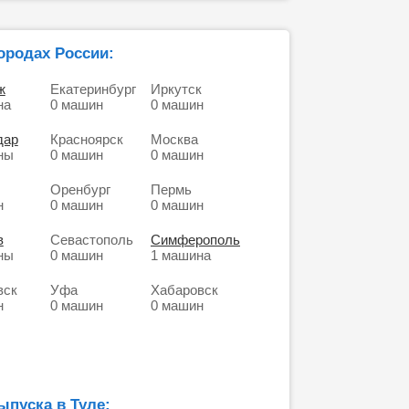
городах России:
ж
Екатеринбург
Иркутск
на
0 машин
0 машин
дар
Красноярск
Москва
ны
0 машин
0 машин
Оренбург
Пермь
н
0 машин
0 машин
в
Севастополь
Симферополь
ны
0 машин
1 машина
вск
Уфа
Хабаровск
н
0 машин
0 машин
ыпуска в Туле: