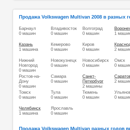
Продажа Volkswagen Multivan 2008 в разных 
Барнаул
Владивосток
Волгоград
Вороне
0 машин
0 машин
0 машин
1 маши
Казань
Кемерово
Киров
Красно
1 машина
0 машин
0 машин
2 маши
Нижний
Новокузнецк
Новосибирск
Омск
Новгород
0 машин
0 машин
0 маши
0 машин
Ростов-на-
Самара
Санкт-
Сарато
Дону
0 машин
Петербург
2 маши
0 машин
2 машины
Томск
Тула
Тюмень
Ульяно
0 машин
0 машин
0 машин
0 маши
Челябинск
Ярославль
1 машина
0 машин
Продажа Volkswagen Multivan разных годов в