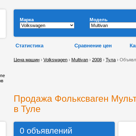
Марка
Модель
Статистика
Сравнение цен
Ка
Цена машин
›
Volkswagen
›
Multivan
›
2008
›
Тула
› Объявл
уле
ов
Продажа Фольксваген Мульт
в Туле
0 объявлений