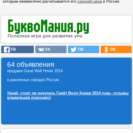
которым ежемесячно расчитывается его
средняя цена
в России.
FB
VK
TW
OK
64 объявления
продажи Great Wall Hover 2014
в различных городах России
Узнай, стоит ли покупать Грейт Волл Ховер 2014 года - отзывы
владельцев подскажут