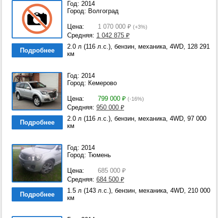
Год: 2014
Город: Волгоград
Цена:
1 070 000
₽
(+3%)
Средняя:
1 042 875
₽
2.0 л (116 л.с.), бензин, механика, 4WD, 128 291
Подробнее
км
Год: 2014
Город: Кемерово
Цена:
799 000
₽
(-16%)
Средняя:
950 000
₽
2.0 л (116 л.с.), бензин, механика, 4WD, 97 000
Подробнее
км
Год: 2014
Город: Тюмень
Цена:
685 000
₽
Средняя:
684 500
₽
1.5 л (143 л.с.), бензин, механика, 4WD, 210 000
Подробнее
км