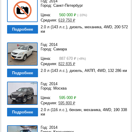
Год: 2014
Город: Санкт-Петербург
Цена:
560 000
₽
(-10%)
Средняя:
619 750
₽
2.0 л (143 л.с.), дизель, механика, 4WD, 200 572
Подробнее
км
Год: 2014
Город: Самара
Цена:
887 670
₽
(+8%)
Средняя:
822 835
₽
2.0 л (143 л.с.), дизель, АКПП, 4WD, 132 286 км
Подробнее
Год: 2014
Город: Москва
Цена:
595 000
₽
Средняя:
595 800
₽
2.0 л (116 л.с.), бензин, механика, 4WD, 190 338
Подробнее
км
Год: 2014
Город: Красноярск