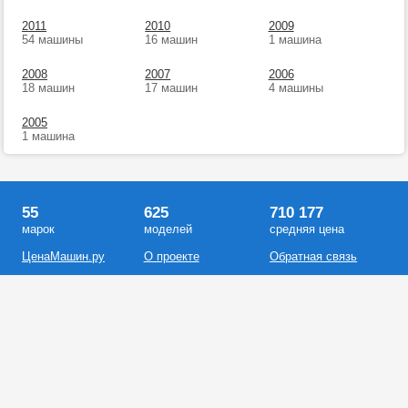
2011
2010
2009
54 машины
16 машин
1 машина
2008
2007
2006
18 машин
17 машин
4 машины
2005
1 машина
55
625
710 177
марок
моделей
средняя цена
ЦенаМашин.ру
О проекте
Обратная связь