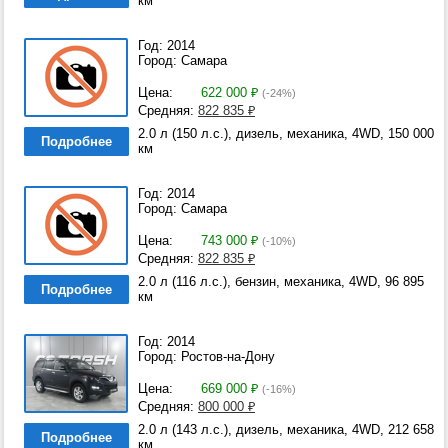
км
Год: 2014
Город: Самара
Цена:
622 000
₽
(-24%)
Средняя:
822 835
₽
2.0 л (150 л.с.), дизель, механика, 4WD, 150 000
Подробнее
км
Год: 2014
Город: Самара
Цена:
743 000
₽
(-10%)
Средняя:
822 835
₽
2.0 л (116 л.с.), бензин, механика, 4WD, 96 895
Подробнее
км
Год: 2014
Город: Ростов-на-Дону
Цена:
669 000
₽
(-16%)
Средняя:
800 000
₽
2.0 л (143 л.с.), дизель, механика, 4WD, 212 658
Подробнее
км