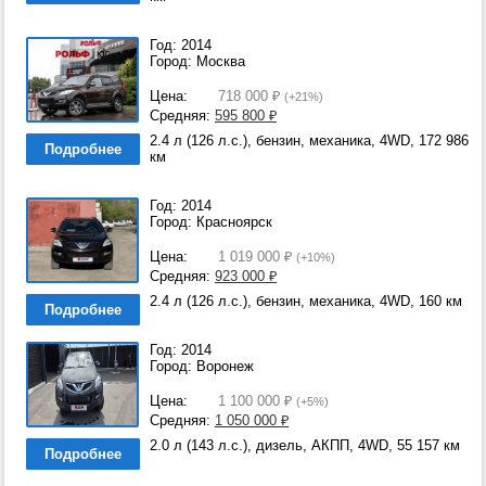
Год: 2014
Город: Москва
Цена:
718 000
₽
(+21%)
Средняя:
595 800
₽
2.4 л (126 л.с.), бензин, механика, 4WD, 172 986
Подробнее
км
Год: 2014
Город: Красноярск
Цена:
1 019 000
₽
(+10%)
Средняя:
923 000
₽
2.4 л (126 л.с.), бензин, механика, 4WD, 160 км
Подробнее
Год: 2014
Город: Воронеж
Цена:
1 100 000
₽
(+5%)
Средняя:
1 050 000
₽
2.0 л (143 л.с.), дизель, АКПП, 4WD, 55 157 км
Подробнее