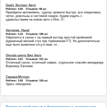
Geely Эксперт Авто
Рейтинг: 4.60 Отзывов: 98 шт.
Приобрели автомобиль, сделку провели быстро, все оперативно,
четко- довольны и системой скидок, будем ездить с
удовольствием на новом авто о Иле. О...
Автомир, Haval
Рейтинг: 4.16 Отзывов: 186 шт.
Обратился в салон с на первый взгляд простой проблемой
(единичный мелкий стук при торможении F7). Но дополнительно
еще было выявлено отсутствие, от...
Omoda центр Вип Авто
Рейтинг: 4.61 Отзывов: 101 шт.
Отличный салон, отличный сервис, отдельное спасибо менеджеру
Воронину Евгению
Самара-Моторс
Рейтинг: 3.60 Отзывов: 156 шт.
Здесь обалденно
Оставьте свой отзыв о Автоповолжье, скажите все,