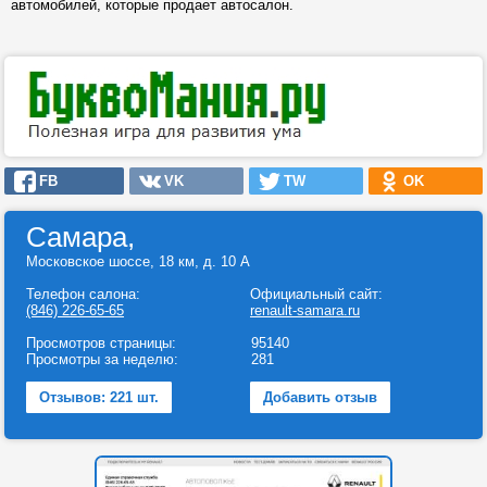
автомобилей, которые продает автосалон.
FB
VK
TW
OK
Самара,
Московское шоссе, 18 км, д. 10 А
Телефон салона:
Официальный сайт:
(846) 226-65-65
renault-samara.ru
Просмотров страницы:
95140
Просмотры за неделю:
281
Отзывов: 221 шт.
Добавить отзыв