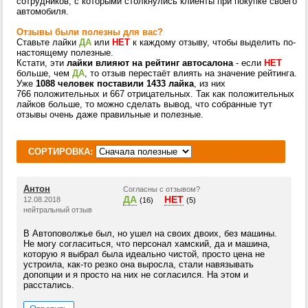
сотрудников, с которыми столкнулись клиенты при покупке своего
автомобиля.
Отзывы были полезны для вас?
Ставьте лайки
ДА
или
НЕТ
к каждому отзыву, чтобы выделить по-
настоящему полезные.
Кстати, эти
лайки влияют на рейтинг автосалона
- если
НЕТ
больше, чем
ДА
, то отзыв перестаёт влиять на значение рейтинга.
Уже
1088 человек поставили 1433 лайка
, из них
766 положительных и 667 отрицательных. Так как положительных
лайков больше, то можно сделать вывод, что собранные тут
отзывы очень даже правильные и полезные.
СОРТИРОВКА:
Антон
Согласны с отзывом?
ДА
НЕТ
12.08.2018
(16)
(5)
нейтральный отзыв
В Автоповолжье был, но ушел на своих двоих, без машины.
Не могу согласиться, что персонал хамский, да и машина,
которую я выбрал была идеально чистой, просто цена не
устроила, как-то резко она выросла, стали навязывать
допопции и я просто на них не согласился. На этом и
расстались.