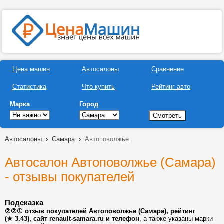
Цена машин
Автосалоны
Сравнение
Статистика
Что купить
Рейтинг авто
Марка
Город
Автосалоны
›
Самара
›
Автоповолжье
Автосалон Автоповолжье (Самара)
- отзывы покупателей
Подсказка
②②① отзыв покупателей Автоповолжье (Самара), рейтинг
(★ 3.43), сайт renault-samara.ru и телефон
, а также указаны марки