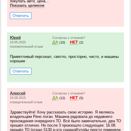
покупать авто, цена...
Показать целиком
Ответить
Юрий
Согласны с отзывом?
ДА
НЕТ
19.05.2020
(10)
(2)
положительный отзыв
Приветливый персонал, светло, просторно, чисто, и машины
хорошие
Ответить
Алексей
Согласны с отзывом?
ДА
НЕТ
24.08.2015
(12)
(5)
отрицательный отзыв
Здравствуйте! Хочу рассказать свою историю. Я являюсь
владельцем Рено логан. Машина радовала до недавнего
прохождения очередного ТО. Всё было замечательно, два ТО
прошёл отлично. Но после 3 произошло следующее: 16.08.
прошёл ТО (отдал 5130 р-это скидкой!чтобы просто поменяли