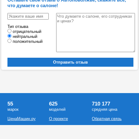
что думаете о салоне!
Тип отзыва
отрицательный
нейтральный
положительный
55
625
710 177
марок
моделей
средняя цена
ЦенаМашин.ру
О проекте
Обратная связь