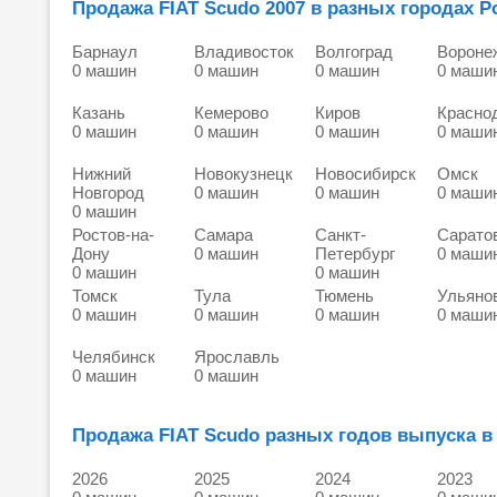
Продажа FIAT Scudo 2007 в разных городах Р
Барнаул
Владивосток
Волгоград
Вороне
0 машин
0 машин
0 машин
0 маши
Казань
Кемерово
Киров
Красно
0 машин
0 машин
0 машин
0 маши
Нижний
Новокузнецк
Новосибирск
Омск
Новгород
0 машин
0 машин
0 маши
0 машин
Ростов-на-
Самара
Санкт-
Сарато
Дону
0 машин
Петербург
0 маши
0 машин
0 машин
Томск
Тула
Тюмень
Ульяно
0 машин
0 машин
0 машин
0 маши
Челябинск
Ярославль
0 машин
0 машин
Продажа FIAT Scudo разных годов выпуска в
2026
2025
2024
2023