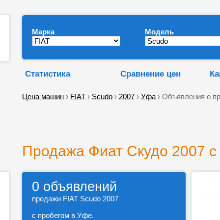
Марка
Модель
Статистика
Сравнение цен
Ка
Цена машин
›
FIAT
›
Scudo
›
2007
›
Уфа
› Объявления о п
Продажа Фиат Скудо 2007 с
0 объявлений
продажи FIAT Scudo 2007
с пробегом в Уфе.