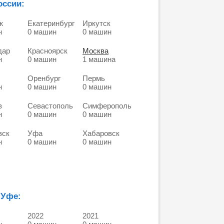
оссии:
ж
Екатеринбург
Иркутск
н
0 машин
0 машин
дар
Красноярск
Москва
н
0 машин
1 машина
Оренбург
Пермь
н
0 машин
0 машин
в
Севастополь
Симферополь
н
0 машин
0 машин
вск
Уфа
Хабаровск
н
0 машин
0 машин
 Уфе:
2022
2021