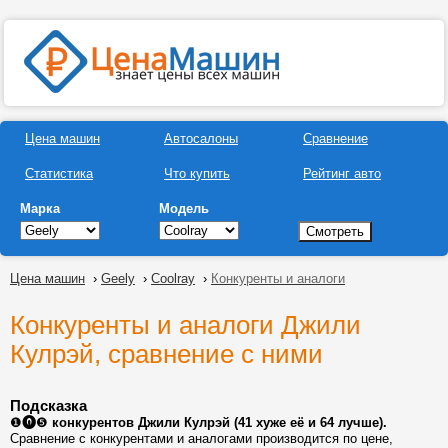
Цена машин
Автосалоны
Сравнение
Статистика
Что купить
Рейтинг авто
Марка
Модель
Цена машин
›
Geely
›
Coolray
›
Конкуренты и аналоги
Конкуренты и аналоги Джили
Кулрэй, сравнение с ними
Подсказка
❶⓿❺
конкурентов Джили Кулрэй (41 хуже её и 64 лучше).
Сравнение с конкурентами и аналогами производится по цене,