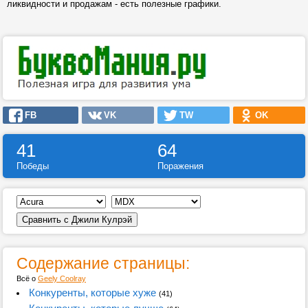
ликвидности и продажам - есть полезные графики.
FB
VK
TW
OK
41
64
Победы
Поражения
Содержание страницы:
Всё о
Geely Coolray
Конкуренты, которые хуже
(41)