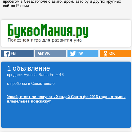
пробегом в Севастополе с авито, дром, авто.ру и других крупных
сайтов России.
FB
VK
TW
OK
1 объявление
продажи Hyundai Santa Fe 2016
с пробегом в Севастополе.
Узнай, стоит ли покупать Хендай Санта фе 2016 года - отзывы
владельцев подскажут