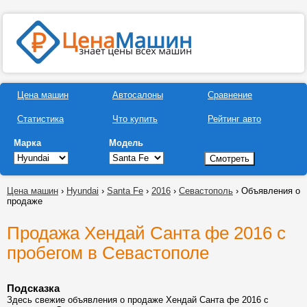
Цена машин
Автосалоны
Сравнение
Статистика
Что купить
Рейтинг авто
Марка
Модель
Цена машин
›
Hyundai
›
Santa Fe
›
2016
›
Севастополь
› Объявления о
продаже
Продажа Хендай Санта фе 2016 с
пробегом в Севастополе
Подсказка
Здесь свежие объявления о продаже Хендай Санта фе 2016 с