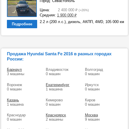
Город: Севастополь
Цена:
2 400 000
₽
(+26%)
Средняя:
1 900 000
₽
2.2 л (200 л.с.), дизель, АКПП, 4WD, 105 000 км
Подробнее
Продажа Hyundai Santa Fe 2016 в разных городах
России:
Барнаул
Владивосток
Волгоград
3 машины
0 машин
0 машин
Воронеж
Екатеринбург
Иркутск
0 машин
1 машина
0 машин
Казань
Кемерово
Киров
1 машина
0 машин
0 машин
Краснодар
Красноярск
Москва
0 машин
2 машины
9 машин