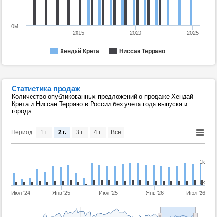
0M
2015
2020
2025
Хендай Крета
Ниссан Террано
Статистика продаж
Количество опубликованных предложений о продаже Хендай
Крета и Ниссан Террано в России без учета года выпуска и
города.
Период:
1 г.
2 г.
3 г.
4 г.
Все
1k
0k
Июл '24
Янв '25
Июл '25
Янв '26
Июл '26