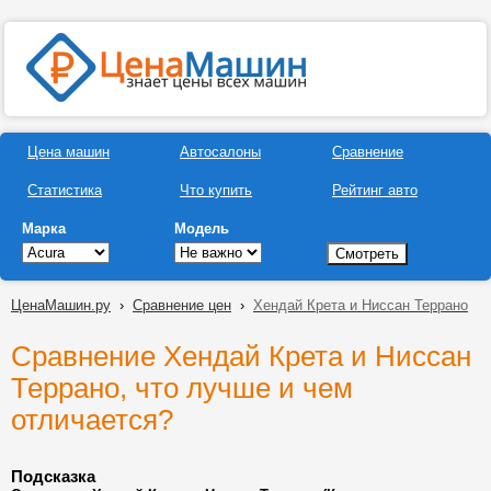
Цена машин
Автосалоны
Сравнение
Статистика
Что купить
Рейтинг авто
Марка
Модель
ЦенаМашин.ру
›
Сравнение цен
›
Хендай Крета и Ниссан Террано
Сравнение Хендай Крета и Ниссан
Террано, что лучше и чем
отличается?
Подсказка