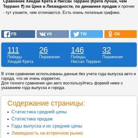
Сравнение Хендай Крета и Ниссан Террано (Крета лучше, чем
Террано ❓) по Цене и Ликвидности, по динамике продаж
и прочее
- тут узнаете, чем отличаются. Есть очень полезные графики.
FB
VK
TW
OK
111
26
146
32
Победы
Поражения
Победы
Поражения
Хендай Крета
Ниссан Террано
В этом сравнении использованы данные без учета года выпуска авто и
города, что не очень корректно.
Для точного сравнения цен авто воспользуйтесь формой ниже с
указанием года выпуска и города.
Содержание страницы:
Статистика средней цены
Статистика продаж
Годы выпуска и их средние цены
Ликвидность на вторичном рынке