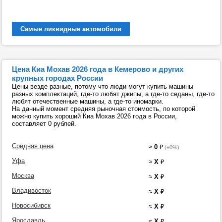
Самые ликвидные автомобили
Цена Киа Мохав 2026 года в Кемерово и других
крупных городах России
Цены везде разные, потому что люди могут купить машины
разных комплектаций, где-то любят джипы, а где-то седаны, где-то
любят отечественные машины, а где-то иномарки.
На данный момент средняя рыночная стоимость, по которой
можно купить хороший Киа Мохав 2026 года в России,
составляет 0 рублей.
Средняя цена
≈
0
₽
(±0%)
Уфа
≈
X
₽
Москва
≈
X
₽
Владивосток
≈
X
₽
Новосибирск
≈
X
₽
Ярославль
≈
X
₽