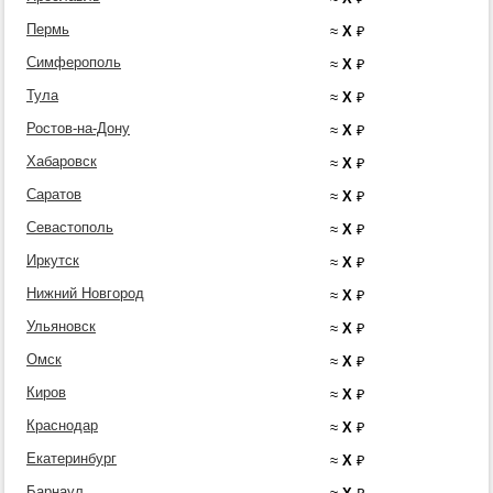
Пермь
≈
X
₽
Симферополь
≈
X
₽
Тула
≈
X
₽
Ростов-на-Дону
≈
X
₽
Хабаровск
≈
X
₽
Саратов
≈
X
₽
Севастополь
≈
X
₽
Иркутск
≈
X
₽
Нижний Новгород
≈
X
₽
Ульяновск
≈
X
₽
Омск
≈
X
₽
Киров
≈
X
₽
Краснодар
≈
X
₽
Екатеринбург
≈
X
₽
Барнаул