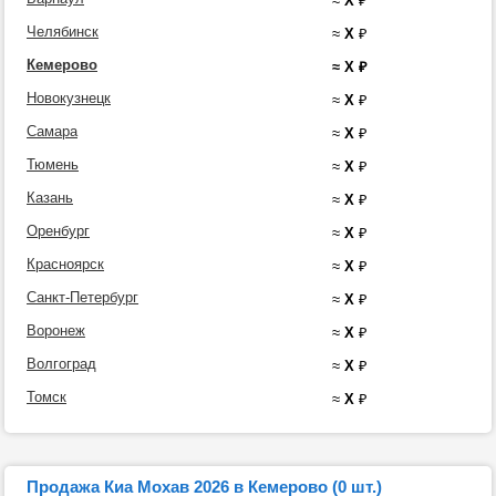
≈
X
₽
Челябинск
≈
X
₽
Кемерово
≈
X
₽
Новокузнецк
≈
X
₽
Самара
≈
X
₽
Тюмень
≈
X
₽
Казань
≈
X
₽
Оренбург
≈
X
₽
Красноярск
≈
X
₽
Санкт-Петербург
≈
X
₽
Воронеж
≈
X
₽
Волгоград
≈
X
₽
Томск
≈
X
₽
Продажа Киа Мохав 2026 в Кемерово (0 шт.)