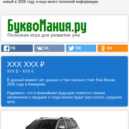
новый в 2026 году и еще много полезной информации.
FB
VK
TW
OK
ХХХ ХХХ
₽
ХХХ $ ~ ХХХ €
В данный момент нет данных о том сколько стоит Киа Мохав
2026 года в Кемерово.
Надеемся, что в ближайшем будущем появятся свежие
объявления о продаже и тогда можно будет рассчитать среднюю
цену.