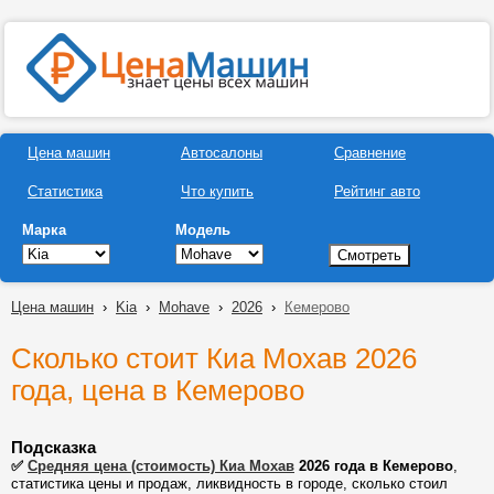
Цена машин
Автосалоны
Сравнение
Статистика
Что купить
Рейтинг авто
Марка
Модель
Цена машин
›
Kia
›
Mohave
›
2026
›
Кемерово
Сколько стоит Киа Мохав 2026
года, цена в Кемерово
Подсказка
✅
Средняя цена (стоимость) Киа Мохав
2026 года в Кемерово
,
статистика цены и продаж, ликвидность в городе, сколько стоил