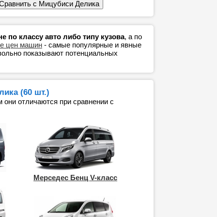
 по классу авто либо типу кузова
, а по
е цен машин
- самые популярные и явные
евольно показывают потенциальных
ика (60 шт.)
м они отличаются при сравнении с
Мерседес Бенц V-класс