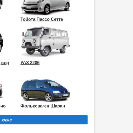
Тойота Пассо Сетте
джер
УАЗ 2206
сио
Фольксваген Шаран