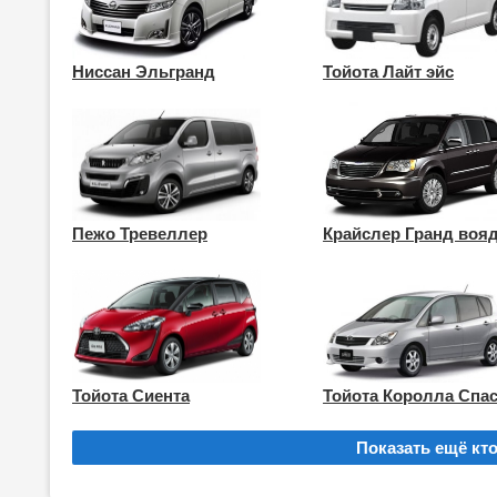
Ниссан Эльгранд
Тойота Лайт эйс
Пежо Тревеллер
Крайслер Гранд воя
Тойота Сиента
Тойота Королла Спа