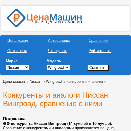
Цена машин
Автосалоны
Сравнение
Статистика
Что купить
Рейтинг авто
Марка
Модель
Цена машин
›
Nissan
›
Wingroad
›
Конкуренты и аналоги
Конкуренты и аналоги Ниссан
Вингроад, сравнение с ними
Подсказка
❷❹
конкурента Ниссан Вингроад (14 хуже её и 10 лучше).
Сравнение с конкурентами и аналогами производится по цене,