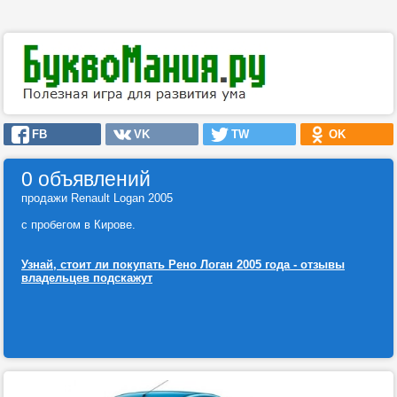
FB
VK
TW
OK
0 объявлений
продажи Renault Logan 2005
с пробегом в Кирове.
Узнай, стоит ли покупать Рено Логан 2005 года - отзывы
владельцев подскажут