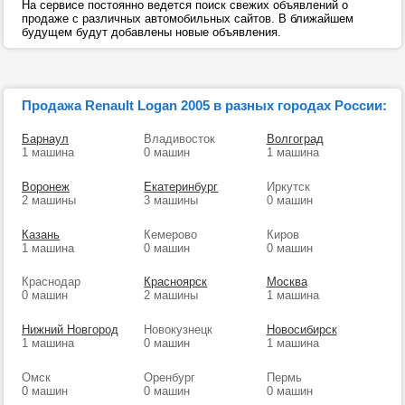
На сервисе постоянно ведется поиск свежих объявлений о
продаже с различных автомобильных сайтов. В ближайшем
будущем будут добавлены новые объявления.
Продажа Renault Logan 2005 в разных городах России:
Барнаул
Владивосток
Волгоград
1 машина
0 машин
1 машина
Воронеж
Екатеринбург
Иркутск
2 машины
3 машины
0 машин
Казань
Кемерово
Киров
1 машина
0 машин
0 машин
Краснодар
Красноярск
Москва
0 машин
2 машины
1 машина
Нижний Новгород
Новокузнецк
Новосибирск
1 машина
0 машин
1 машина
Омск
Оренбург
Пермь
0 машин
0 машин
0 машин