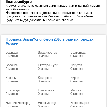
Екатеринбурге
К сожалению, по выбранным вами параметрам в данный момент
нет объявлений.
На сервисе постоянно ведется поиск свежих объявлений о
продаже с различных автомобильных сайтов. В ближайшем
будущем будут добавлены новые объявления.
Продажа SsangYong Kyron 2016 в разных городах
России:
Барнаул
Владивосток
Волгоград
0 машин
0 машин
0 машин
Воронеж
Екатеринбург
Иркутск
0 машин
0 машин
0 машин
Казань
Кемерово
Киров
0 машин
0 машин
0 машин
Краснодар
Красноярск
Москва
0 машин
0 машин
0 машин
Нижний Новгород
Новокузнецк
Новосибирск
0 машин
0 машин
0 машин