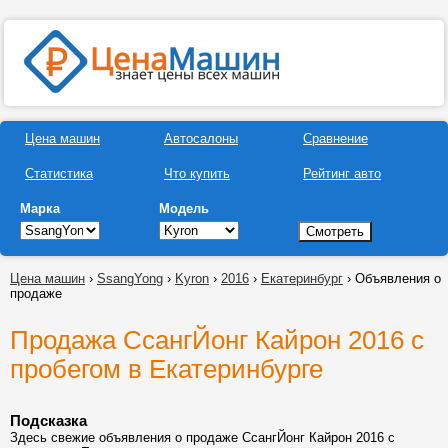
Цена машин
Автосалоны
Сравнение
Статистика
Что купить
Рейтинг авто
Марка
Модель
Цена машин
›
SsangYong
›
Kyron
›
2016
›
Екатеринбург
› Объявления о
продаже
Продажа СсангЙонг Кайрон 2016 с
пробегом в Екатеринбурге
Подсказка
Здесь свежие объявления о продаже СсангЙонг Кайрон 2016 с