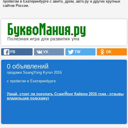
пробегом в Екатеринбурге с авито, дром, авто.ру и других крупных
сайтов России.
FB
VK
TW
OK
0 объявлений
продажи SsangYong Kyron 2016
с пробегом в Екатеринбурге.
Узнай, стоит ли покупать СсангЙонг Кайрон 2016 года - отзывы
владельцев подскажут