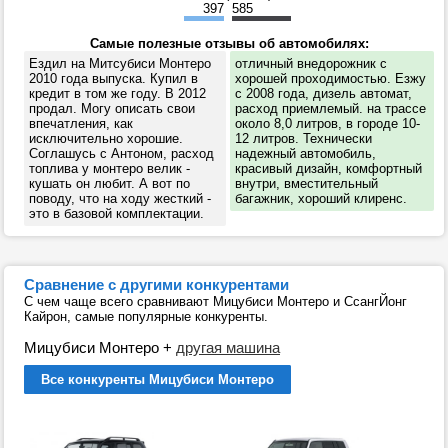
397
585
Самые полезные отзывы об автомобилях:
Ездил на Митсубиси Монтеро
отличный внедорожник с
2010 года выпуска. Купил в
хорошей проходимостью. Езжу
кредит в том же году. В 2012
с 2008 года, дизель автомат,
продал. Могу описать свои
расход приемлемый. на трассе
впечатления, как
около 8,0 литров, в городе 10-
исключительно хорошие.
12 литров. Технически
Соглашусь с Антоном, расход
надежный автомобиль,
топлива у монтеро велик -
красивый дизайн, комфортный
кушать он любит. А вот по
внутри, вместительный
поводу, что на ходу жесткий -
багажник, хороший клиренс.
это в базовой комплектации.
Сравнение с другими конкурентами
С чем чаще всего сравнивают Мицубиси Монтеро и СсангЙонг
Кайрон, самые популярные конкуренты.
Мицубиси Монтеро
+
другая машина
Все конкуренты Мицубиси Монтеро