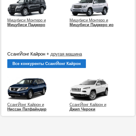
Мицубиси Монтеро и
Мицубиси Монтеро и
Мицубиси Паджеро
Мицубиси Паджеро ио
СсангЙонг Кайрон
+
другая машина
Все конкуренты СсангЙонг Кайрон
СсангЙонг Кайрон и
СсангЙонг Кайрон и
Ниссан Патфайндер
Джип Чероки