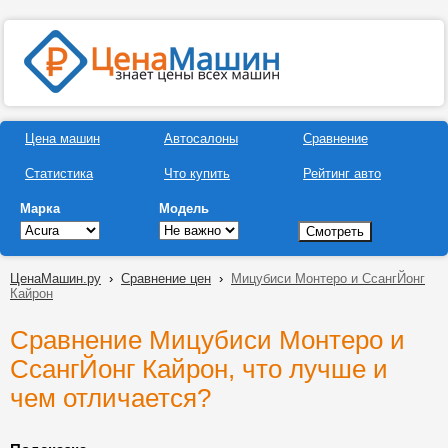
Цена машин
Автосалоны
Сравнение
Статистика
Что купить
Рейтинг авто
Марка
Модель
ЦенаМашин.ру
›
Сравнение цен
›
Мицубиси Монтеро и СсангЙонг
Кайрон
Сравнение Мицубиси Монтеро и
СсангЙонг Кайрон, что лучше и
чем отличается?