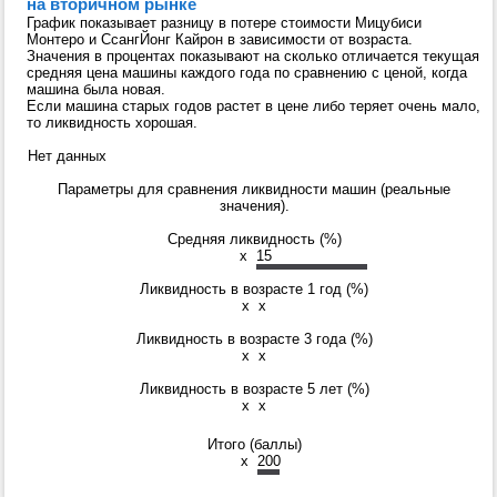
на вторичном рынке
График показывает разницу в потере стоимости Мицубиси
Монтеро и СсангЙонг Кайрон в зависимости от возраста.
Значения в процентах показывают на сколько отличается текущая
средняя цена машины каждого года по сравнению с ценой, когда
машина была новая.
Если машина старых годов растет в цене либо теряет очень мало,
то ликвидность хорошая.
Нет данных
Параметры для сравнения ликвидности машин (реальные
значения).
Средняя ликвидность (%)
x
15
Ликвидность в возрасте 1 год (%)
x
x
Ликвидность в возрасте 3 года (%)
x
x
Ликвидность в возрасте 5 лет (%)
x
x
Итого (баллы)
x
200