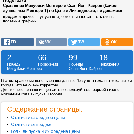
Подсказка
Сравнение Мицубиси Монтеро и СсангЙонг Кайрон (Кайрон
лучше, чем Монтеро ❓) по Цене и Ликвидности, по динамике
продаж
и прочее - тут узнаете, чем отличаются. Есть очень
полезные графики.
FB
VK
TW
OK
2
66
99
18
Победы
Поражения
Победы
Поражения
Мицубиси Монтеро
СсангЙонг Кайрон
В этом сравнении использованы данные без учета года выпуска авто и
города, что не очень корректно.
Для точного сравнения цен авто воспользуйтесь формой ниже с
указанием года выпуска и города.
Содержание страницы:
Статистика средней цены
Статистика продаж
Годы выпуска и их средние цены