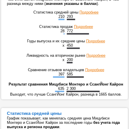
разница между ними (
значения указаны в баллах
).
Статистика средней цены
Подробнее
210
293
Статистика продаж
Подробнее
28
772
Годы выпуска и их средние цены
Подробнее
x
450
Ликвидность на вторичном рынке
Подробнее
x
200
Сравнение отзывов владельцев
Подробнее
397
585
Результат сравнения Мицубиси Монтеро и СсангЙонг Кайрон
635
2 300
Выходит, что лучше СсангЙонг Кайрон, разница в 1665 баллов.
Статистика средней цены
График показывает, как менялась средняя цена Мицубиси
Монтеро и СсангЙонг Кайрон за последние годы
без учета года
выпуска и региона продажи
.