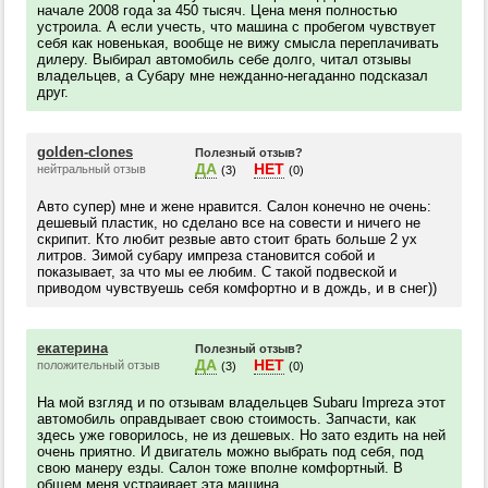
начале 2008 года за 450 тысяч. Цена меня полностью
устроила. А если учесть, что машина с пробегом чувствует
себя как новенькая, вообще не вижу смысла переплачивать
дилеру. Выбирал автомобиль себе долго, читал отзывы
владельцев, а Субару мне нежданно-негаданно подсказал
друг.
golden-clones
Полезный отзыв?
ДА
НЕТ
нейтральный отзыв
(3)
(0)
Авто супер) мне и жене нравится. Салон конечно не очень:
дешевый пластик, но сделано все на совести и ничего не
скрипит. Кто любит резвые авто стоит брать больше 2 ух
литров. Зимой субару импреза становится собой и
показывает, за что мы ее любим. С такой подвеской и
приводом чувствуешь себя комфортно и в дождь, и в снег))
екатерина
Полезный отзыв?
ДА
НЕТ
положительный отзыв
(3)
(0)
На мой взгляд и по отзывам владельцев Subaru Impreza этот
автомобиль оправдывает свою стоимость. Запчасти, как
здесь уже говорилось, не из дешевых. Но зато ездить на ней
очень приятно. И двигатель можно выбрать под себя, под
свою манеру езды. Салон тоже вполне комфортный. В
общем меня устраивает эта машина