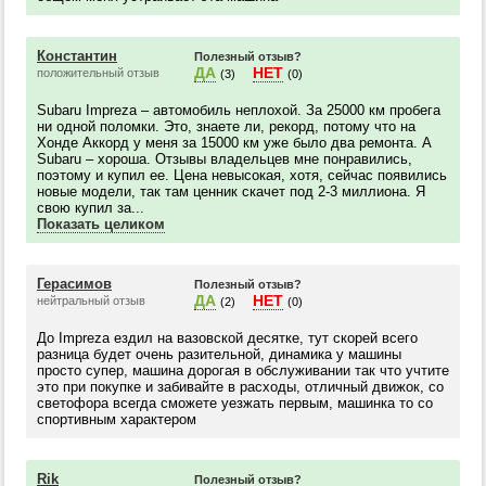
Константин
Полезный отзыв?
ДА
НЕТ
положительный отзыв
(3)
(0)
Subaru Impreza – автомобиль неплохой. За 25000 км пробега
ни одной поломки. Это, знаете ли, рекорд, потому что на
Хонде Аккорд у меня за 15000 км уже было два ремонта. А
Subaru – хороша. Отзывы владельцев мне понравились,
поэтому и купил ее. Цена невысокая, хотя, сейчас появились
новые модели, так там ценник скачет под 2-3 миллиона. Я
свою купил за...
Показать целиком
Герасимов
Полезный отзыв?
ДА
НЕТ
нейтральный отзыв
(2)
(0)
До Impreza ездил на вазовской десятке, тут скорей всего
разница будет очень разительной, динамика у машины
просто супер, машина дорогая в обслуживании так что учтите
это при покупке и забивайте в расходы, отличный движок, со
светофора всегда сможете уезжать первым, машинка то со
спортивным характером
Rik
Полезный отзыв?