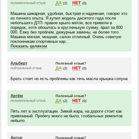
ДА
НЕТ
положительный отзыв
(2)
(0)
Машина шикарная, удобная, быстрая и надежная, говорю это
из личного опыта. Я купил модель десятого года после
небольшого ДТП- правое крыло мятое, все привели в
порядок, хотя обошлось в кругленькую сумму, брал за 800
000. Езжу без проблем, дежурные замены, не более того.
Машина мягкая, мощная, салон отличный. Очень советую
поклонникам спортивных кар...
Показать целиком
Альберт
Полезный отзыв?
ДА
НЕТ
нейтральный отзыв
(2)
(0)
Брать стоит но есть проблемы как течь масла крышка сопуна
Артём
Полезный отзыв?
ДА
НЕТ
положительный отзыв
(2)
(0)
Пять лет в эксплуатации. Зимой жара, на дороге стоит как
привязаный. Пробегу много не было, глобальных ремонтов
небыло.
Артур
Полезный отзыв?