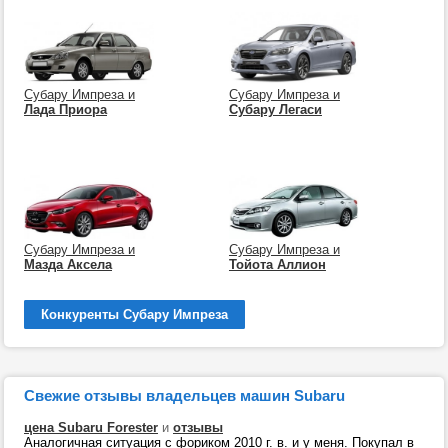
Субару Импреза и
Субару Импреза и
Лада Приора
Субару Легаси
Субару Импреза и
Субару Импреза и
Мазда Аксела
Тойота Аллион
Конкуренты Субару Импреза
Свежие отзывы владельцев машин Subaru
цена Subaru Forester
и
отзывы
Аналогичная ситуация с фориком 2010 г. в. и у меня. Покупал в