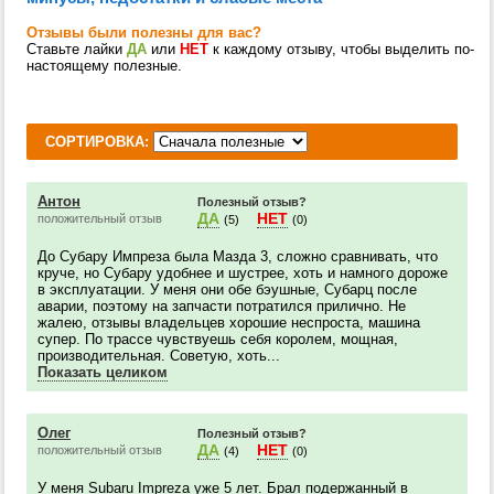
Отзывы были полезны для вас?
Ставьте лайки
ДА
или
НЕТ
к каждому отзыву, чтобы выделить по-
настоящему полезные.
СОРТИРОВКА:
Антон
Полезный отзыв?
ДА
НЕТ
положительный отзыв
(5)
(0)
До Субару Импреза была Мазда 3, сложно сравнивать, что
круче, но Субару удобнее и шустрее, хоть и намного дороже
в эксплуатации. У меня они обе бэушные, Субарц после
аварии, поэтому на запчасти потратился прилично. Не
жалею, отзывы владельцев хорошие неспроста, машина
супер. По трассе чувствуешь себя королем, мощная,
производительная. Советую, хоть...
Показать целиком
Олег
Полезный отзыв?
ДА
НЕТ
положительный отзыв
(4)
(0)
У меня Subaru Impreza уже 5 лет. Брал подержанный в