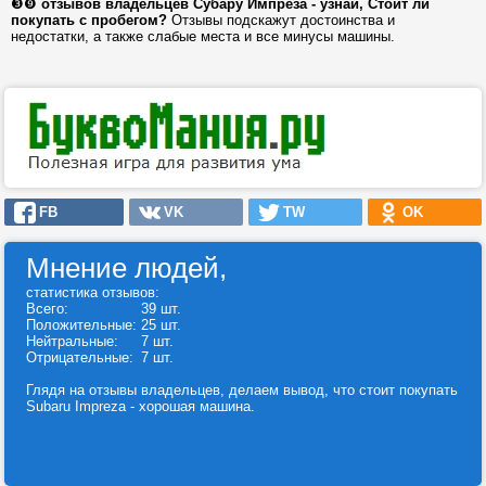
❸❾
отзывов владельцев Субару Импреза - узнай, Стоит ли
покупать с пробегом?
Отзывы подскажут достоинства и
недостатки, а также слабые места и все минусы машины.
FB
VK
TW
OK
Мнение людей,
статистика отзывов:
Всего:
39 шт.
Положительные:
25 шт.
Нейтральные:
7 шт.
Отрицательные:
7 шт.
Глядя на отзывы владельцев, делаем вывод, что стоит покупать
Subaru Impreza - хорошая машина.