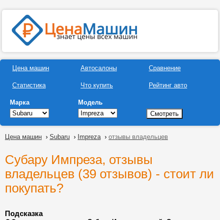
Цена машин
Автосалоны
Сравнение
Статистика
Что купить
Рейтинг авто
Марка
Модель
Цена машин
›
Subaru
›
Impreza
›
отзывы владельцев
Субару Импреза, отзывы
владельцев (39 отзывов) - стоит ли
покупать?
Подсказка