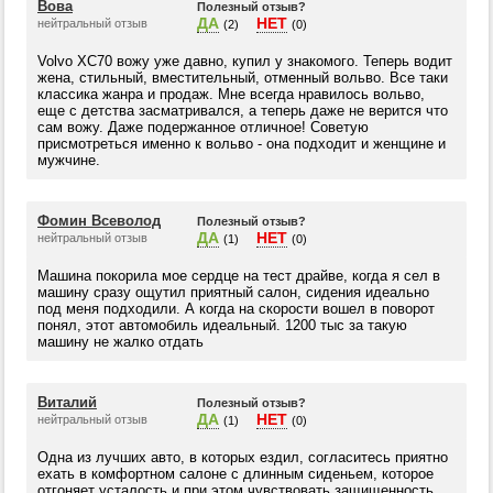
Вова
Полезный отзыв?
ДА
НЕТ
нейтральный отзыв
(2)
(0)
Volvo XC70 вожу уже давно, купил у знакомого. Теперь водит
жена, стильный, вместительный, отменный вольво. Все таки
классика жанра и продаж. Мне всегда нравилось вольво,
еще с детства засматривался, а теперь даже не верится что
сам вожу. Даже подержанное отличное! Советую
присмотреться именно к вольво - она подходит и женщине и
мужчине.
Фомин Всеволод
Полезный отзыв?
ДА
НЕТ
нейтральный отзыв
(1)
(0)
Машина покорила мое сердце на тест драйве, когда я сел в
машину сразу ощутил приятный салон, сидения идеально
под меня подходили. А когда на скорости вошел в поворот
понял, этот автомобиль идеальный. 1200 тыс за такую
машину не жалко отдать
Виталий
Полезный отзыв?
ДА
НЕТ
нейтральный отзыв
(1)
(0)
Одна из лучших авто, в которых ездил, согласитесь приятно
ехать в комфортном салоне с длинным сиденьем, которое
отгоняет усталость и при этом чувствовать защищенность