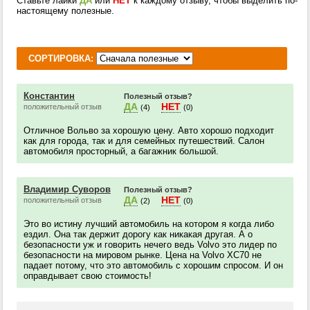
Ставьте лайки
ДА
или
НЕТ
к каждому отзыву, чтобы выделить по-
настоящему полезные.
СОРТИРОВКА:
Константин
Полезный отзыв?
ДА
НЕТ
положительный отзыв
(4)
(0)
Отличное Вольво за хорошую цену. Авто хорошо подходит
как для города, так и для семейных путешествий. Салон
автомобиля просторный, а багажник большой.
Владимир Суворов
Полезный отзыв?
ДА
НЕТ
положительный отзыв
(2)
(0)
Это во истину лучший автомобиль на котором я когда либо
ездил. Она так держит дорогу как никакая другая. А о
безопасности уж и говорить нечего ведь Volvo это лидер по
безопасности на мировом рынке. Цена на Volvo XC70 не
падает потому, что это автомобиль с хорошим спросом. И он
оправдывает свою стоимость!