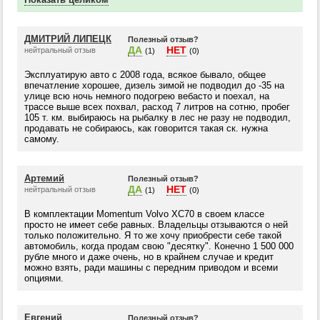
ДМИТРИЙ ЛИПЕЦК
Полезный отзыв?
ДА
НЕТ
нейтральный отзыв
(1)
(0)
Эксплуатирую авто с 2008 года, всякое бывало, общее
впечатление хорошее, дизель зимой не подводил до -35 на
улице всю ночь немного подогрею вебасто и поехал, на
трассе выше всех похвал, расход 7 литров на сотню, пробег
105 т. км. выбираюсь на рыбалку в лес не разу не подводил,
продавать не собираюсь, как говорится такая ск. нужна
самому.
Артемий
Полезный отзыв?
ДА
НЕТ
нейтральный отзыв
(1)
(0)
В комплектации Momentum Volvo XC70 в своем классе
просто не имеет себе равных. Владельцы отзываются о ней
только положительно. Я то же хочу приобрести себе такой
автомобиль, когда продам свою "десятку". Конечно 1 500 000
рубле много и даже очень, но в крайнем случае и кредит
можно взять, ради машины с передним приводом и всеми
опциями.
Евгений
Полезный отзыв?