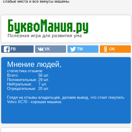
слабые места и все минусы машины.
FB
VK
TW
OK
Мнение людей,
статистика отзывов:
Всего:
56 шт.
Положительные:
29 шт.
Нейтральные:
7 шт.
Отрицательные:
20 шт.
Глядя на отзывы владельцев, делаем вывод, что стоит покупать
Volvo XC70 - хорошая машина.