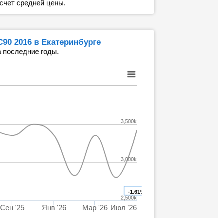
счет средней цены.
C90 2016 в Екатеринбурге
 последние годы.
3,500k
3,000k
-1.61%
2,500k
Сен '25
Янв '26
Мар '26
Июл '26