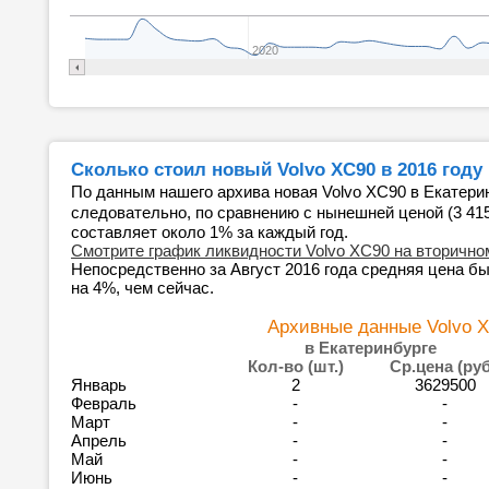
2020
Сколько стоил новый Volvo XC90 в 2016 году
По данным нашего архива новая Volvo XC90 в Екатери
следовательно, по сравнению с нынешней ценой (3 41
составляет около 1% за каждый год.
Смотрите график ликвидности Volvo XC90 на вторично
Непосредственно за Август 2016 года средняя цена бы
на 4%, чем сейчас.
Архивные данные Volvo X
в Екатеринбурге
Кол-во (шт.)
Ср.цена (руб
Январь
2
3629500
Февраль
-
-
Март
-
-
Апрель
-
-
Май
-
-
Июнь
-
-