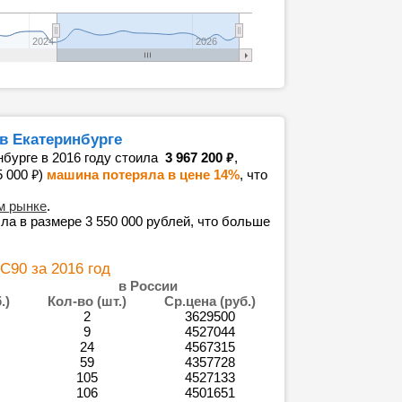
2024
2026
 в Екатеринбурге
₽
нбурге в 2016 году стоила
3 967 200
,
₽
5 000
)
машина потеряла в цене 14%
, что
м рынке
.
ла в размере 3 550 000 рублей, что больше
C90 за 2016 год
в России
.)
Кол-во (шт.)
Ср.цена (руб.)
2
3629500
9
4527044
24
4567315
59
4357728
105
4527133
106
4501651