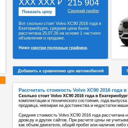
₽
ХХХ ХХХ
215 904
Средний пробег
Показать цену
Вот сколько стоит Volvo XC90 2016 года в
Екатеринбурге, средняя цена была
рассчитана 25.07.26 на основе 1 частного
объявления о продаже.
Ниже
смотри полезные графики
.
Добавить к сравнению цен автомобилей
Рассчитать стоимость Volvo XC90 2016 года в
Сколько стоит Volvo XC90 2016 года в Екатеринбург
комплектации и технического состояния, года выпуска
продавца, невзирая на достоинства и недостатки маш
Средняя стоимость Volvo XC90 2016 года рассчитана н
дром.ру и других сайтов. При расчете цены не учитыв
как объем двигателя, общий пробег или наличие либо