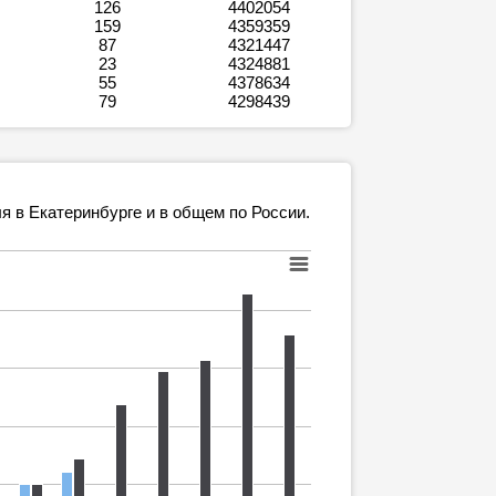
126
4402054
159
4359359
87
4321447
23
4324881
55
4378634
79
4298439
я в Екатеринбурге и в общем по России.