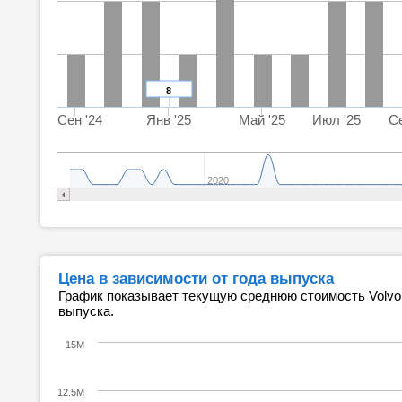
8
Сен '24
Янв '25
Май '25
Июл '25
Се
2020
Цена в зависимости от года выпуска
График показывает текущую среднюю стоимость Volvo 
выпуска.
15M
12.5M