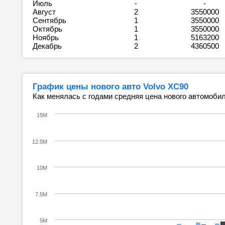
Июль
-
-
Август
2
3550000
Сентябрь
1
3550000
Октябрь
1
3550000
Ноябрь
1
5163200
Декабрь
2
4360500
График цены нового авто Volvo XC90
Как менялась с годами средняя цена нового автомобил
15M
12.5M
10M
7.5M
5M