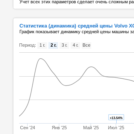
Учет всех этих параметров сделает очень сложным ра
Статистика (динамика) средней цены Volvo X
График показывает динамику средней цены машины за
Период:
1 г.
2 г.
3 г.
4 г.
Все
+13.54%
Сен '24
Янв '25
Май '25
Июл '25