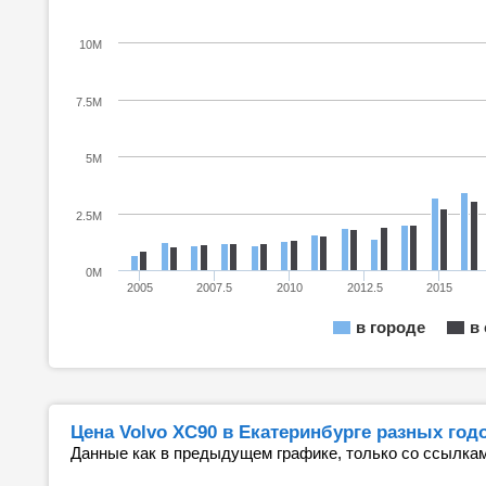
10M
7.5M
5M
2.5M
0M
2005
2007.5
2010
2012.5
2015
в городе
в
Цена Volvo XC90 в Екатеринбурге разных год
Данные как в предыдущем графике, только со ссылкам