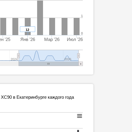
1
12
0
н '25
Янв '26
Мар '26
Июл '26
2024
2026
XC90 в Екатеринбурге каждого года