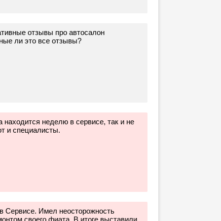
гативные отзывы про автосалон
ные ли это все отзывы?
 находится неделю в сервисе, так и не
от и специалисты.
в Сервисе. Имел неосторожность
онтом своего фиата. В итоге выставили