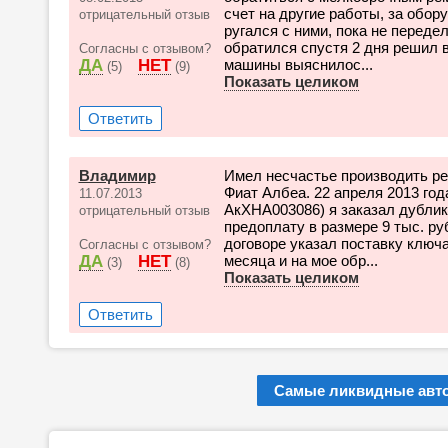
счет на другие работы, за обор
отрицательный отзыв
ругался с ними, пока не переде
обратился спустя 2 дня решил в
Согласны с отзывом?
ДА
НЕТ
машины выяснилос...
(5)
(9)
Показать целиком
Ответить
Владимир
Имел несчастье производить р
Фиат Албеа. 22 апреля 2013 го
11.07.2013
АкХНА003086) я заказал дублик
отрицательный отзыв
предоплату в размере 9 тыс. ру
договоре указал поставку ключ
Согласны с отзывом?
ДА
НЕТ
месяца и на мое обр...
(3)
(8)
Показать целиком
Ответить
Самые ликвидные авто