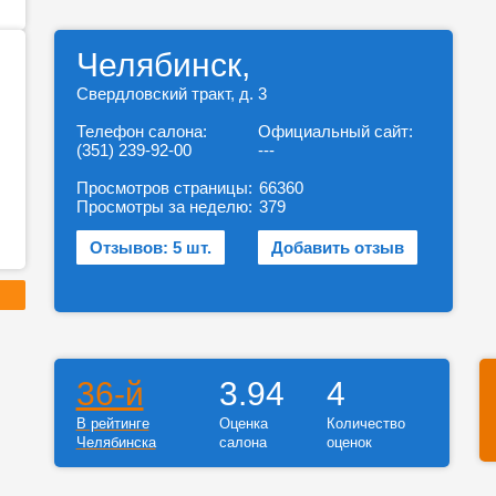
Челябинск,
Свердловский тракт, д. 3
Телефон салона:
Официальный сайт:
(351) 239-92-00
---
Просмотров страницы:
66360
Просмотры за неделю:
379
Отзывов: 5 шт.
Добавить отзыв
36-й
3.94
4
В рейтинге
Оценка
Количество
Челябинска
салона
оценок