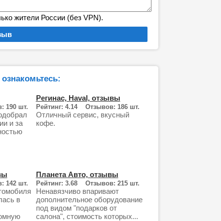
лько жители России (без VPN).
 ознакомьтесь:
Регинас, Haval, отзывы
: 190 шт.
Рейтинг: 4.14 Отзывов: 186 шт.
одобрал
Отличный сервис, вкусный
ии и за
кофе.
ностью
вы
Планета Авто, отзывы
: 142 шт.
Рейтинг: 3.68 Отзывов: 215 шт.
томобиля
Ненавязчиво впаривают
лась в
дополнительное оборудование
под видом "подарков от
ромную
салона", стоимость которых...