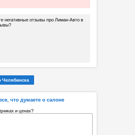
те негативные отзывы про Лиман-Авто в
зывы?
 Челябинска
все, что думаете о салоне
удниках и ценах?