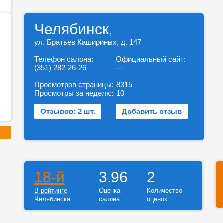
Челябинск,
ул. Братьев Кашириных, д. 147
Телефон салона:
Официальный сайт:
(351) 282-26-26
---
Просмотров страницы:
8315
Просмотры за неделю:
10
Отзывов: 2 шт.
Добавить отзыв
18-й
3.96
2
В рейтинге
Оценка
Количество
Челябинска
салона
оценок