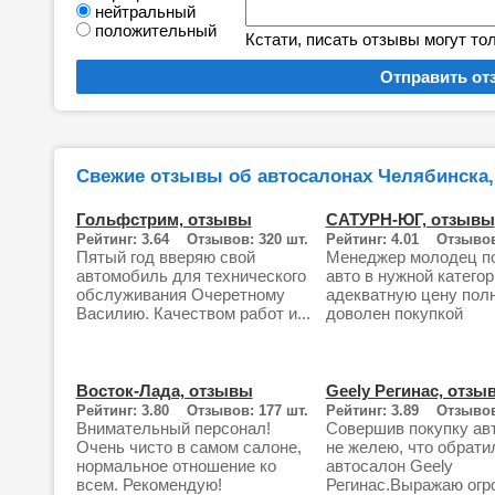
нейтральный
положительный
Кстати, писать отзывы могут то
Свежие отзывы об автосалонах Челябинска,
Гольфстрим, отзывы
САТУРН-ЮГ, отзывы
Рейтинг: 3.64 Отзывов: 320 шт.
Рейтинг: 4.01 Отзывов
Пятый год вверяю свой
Менеджер молодец п
автомобиль для технического
авто в нужной категор
обслуживания Очеретному
адекватную цену пол
Василию. Качеством работ и...
доволен покупкой
Восток-Лада, отзывы
Geely Регинас, отзы
Рейтинг: 3.80 Отзывов: 177 шт.
Рейтинг: 3.89 Отзывов
Внимательный персонал!
Совершив покупку ав
Очень чисто в самом салоне,
не желею, что обрати
нормальное отношение ко
автосалон Geely
всем. Рекомендую!
Регинас.Выражаю ог